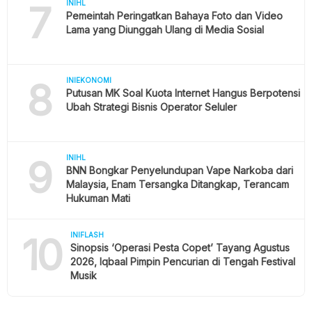
7
INIHL
Pemeintah Peringatkan Bahaya Foto dan Video
Lama yang Diunggah Ulang di Media Sosial
8
INIEKONOMI
Putusan MK Soal Kuota Internet Hangus Berpotensi
Ubah Strategi Bisnis Operator Seluler
9
INIHL
BNN Bongkar Penyelundupan Vape Narkoba dari
Malaysia, Enam Tersangka Ditangkap, Terancam
Hukuman Mati
10
INIFLASH
Sinopsis ‘Operasi Pesta Copet’ Tayang Agustus
2026, Iqbaal Pimpin Pencurian di Tengah Festival
Musik