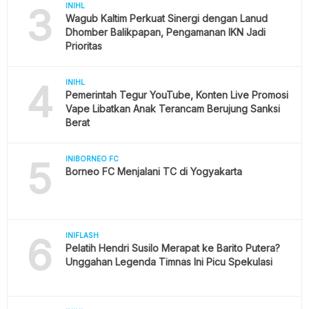
3
INIHL
Wagub Kaltim Perkuat Sinergi dengan Lanud
Dhomber Balikpapan, Pengamanan IKN Jadi
Prioritas
4
INIHL
Pemerintah Tegur YouTube, Konten Live Promosi
Vape Libatkan Anak Terancam Berujung Sanksi
Berat
5
INIBORNEO FC
Borneo FC Menjalani TC di Yogyakarta
6
INIFLASH
Pelatih Hendri Susilo Merapat ke Barito Putera?
Unggahan Legenda Timnas Ini Picu Spekulasi