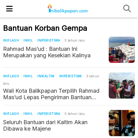
Bantuan Korban Gempa
INIFLASH
INIHL
INIPERISTIWA
5 tahun lalu
Rahmad Mas’ud : Bantuan Ini
Merupakan yang Kesekian Kalinya
INIFLASH
INIHL
INIKALTIM
INIPERISTIWA
5 tahun
lalu
Wali Kota Balikpapan Terpilih Rahmad
Mas’ud Lepas Pengiriman Bantuan
untuk Korban Gempa Sulbar
INIFLASH
INIHL
INIPERISTIWA
5 tahun lalu
Seluruh Bantuan dari Kaltim Akan
Dibawa ke Majene