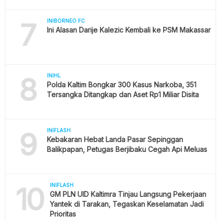
7
INIBORNEO FC
Ini Alasan Darije Kalezic Kembali ke PSM Makassar
8
INIHL
Polda Kaltim Bongkar 300 Kasus Narkoba, 351
Tersangka Ditangkap dan Aset Rp1 Miliar Disita
9
INIFLASH
Kebakaran Hebat Landa Pasar Sepinggan
Balikpapan, Petugas Berjibaku Cegah Api Meluas
10
INIFLASH
GM PLN UID Kaltimra Tinjau Langsung Pekerjaan
Yantek di Tarakan, Tegaskan Keselamatan Jadi
Prioritas