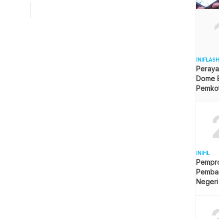
papan Tara Alorante mengatakan, kelanjutan pembangunan
oyek multiyeras itu tergantung dari bantuan dana dari
ntah Provinsi Kalimantan Timur. Menurutnya, Pemerintah
alikpapan […]
INIFLAS
Peraya
Dome B
Pemkot 
Angga
INIHL
Pempro
Pemba
Negeri