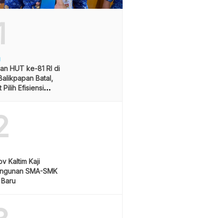
1
H
an HUT ke-81 RI di
alikpapan Batal,
Pilih Efisiensi
ran
2
v Kaltim Kaji
ngunan SMA-SMK
 Baru