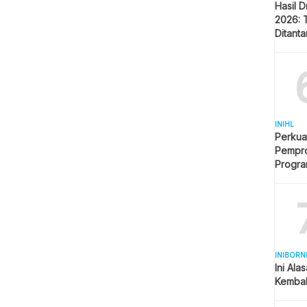
Hasil 
2026: 
Ditant
Singap
INIHL
Perkua
Pempro
Progr
BERLI
INIBORN
Ini Ala
Kembal