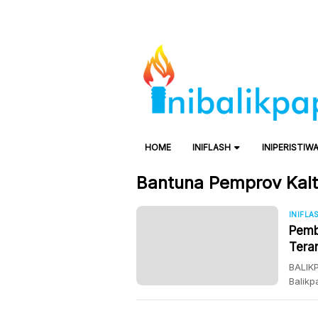
HOME
INIFLASH
INIPERISTIW
Bantuna Pemprov Kal
INIFLA
Pemb
Tera
BALIKP
Balik
Balikp
teranc