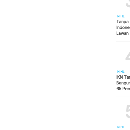
INIHL
Tanpa 
Indone
Lawan 
INIHL
IKN Ta
Bangun
65 Per
Hijau
INIHL