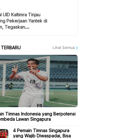
H
 UID Kaltimra Tinjau
ng Pekerjaan Yantek di
n, Tegaskan
atan Jadi Prioritas
A TERBARU
Lihat Semua
in Timnas Indonesia yang Berpotensi
embeda Lawan Singapura
4 Pemain Timnas Singapura
yang Wajib Diwaspadai, Bisa