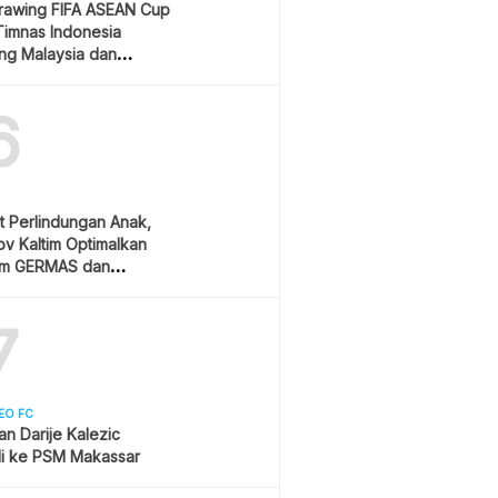
Drawing FIFA ASEAN Cup
Timnas Indonesia
ang Malaysia dan
ura
6
t Perlindungan Anak,
v Kaltim Optimalkan
am GERMAS dan
AN
7
EO FC
san Darije Kalezic
i ke PSM Makassar