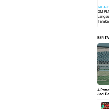
INIFLAS
GM PLN
Langsu
Taraka
Keselam
BERIT
4 Pema
Jadi P