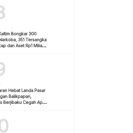
8
Kaltim Bongkar 300
Narkoba, 351 Tersangka
ap dan Aset Rp1 Miliar
9
H
ran Hebat Landa Pasar
gan Balikpapan,
s Berjibaku Cegah Api
0