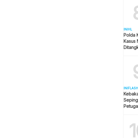
INIHL
Polda 
Kasus 
Ditangk
Disita
INIFLAS
Kebaka
Seping
Petuga
Meluas
1