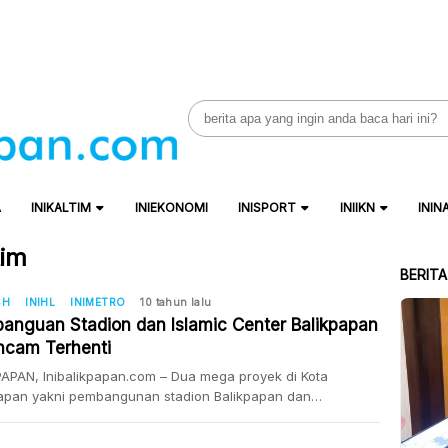
Search
for:
A
INIKALTIM
INIEKONOMI
INISPORT
INIIKN
ININ
tim
BERIT
SH
INIHL
INIMETRO
10 tahun lalu
anguan Stadion dan Islamic Center Balikpapan
ncam Terhenti
APAN, Inibalikpapan.com – Dua mega proyek di Kota
papan yakni pembangunan stadion Balikpapan dan
apan Islamic Center yang sesuai kontrak rampung tahun ini
am molor dan terhenti. Kepala Dinas Pekerjaan Umum Kota