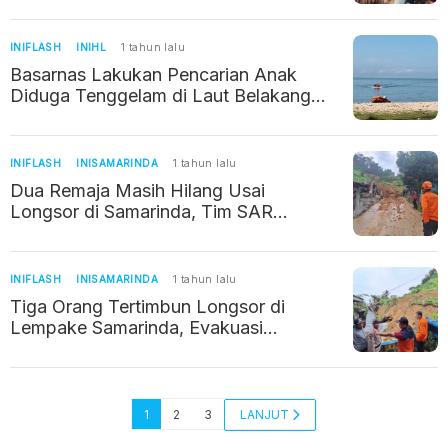
Ditutup
INIFLASH
INIHL
1 tahun lalu
Basarnas Lakukan Pencarian Anak
Diduga Tenggelam di Laut Belakang
Plaza Balikpapan
INIFLASH
INISAMARINDA
1 tahun lalu
Dua Remaja Masih Hilang Usai
Longsor di Samarinda, Tim SAR
Kerahkan Eksavator
INIFLASH
INISAMARINDA
1 tahun lalu
Tiga Orang Tertimbun Longsor di
Lempake Samarinda, Evakuasi
Terkendala Cuaca Ekstrem
1
2
3
LANJUT