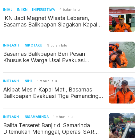
Hasil
INIHL
INIIKN
INIPERISTIWA
4 bulan lalu
IKN Jadi Magnet Wisata Lebaran,
Basarnas Balikpapan Siagakan Kapal
RB 214 dan Patroli Darat-Laut
INIFLASH
INIKOTAKU
9 bulan lalu
Basarnas Balikpapan Beri Pesan
Khusus ke Warga Usai Evakuasi
Korban Tenggelam di Benua Patra
INIFLASH
INIHL
1 tahun lalu
Akibat Mesin Kapal Mati, Basarnas
Balikpapan Evakuasi Tiga Pemancing
Di Laut
INIFLASH
INISAMARINDA
1 tahun lalu
Balita Terseret Banjir di Samarinda
Ditemukan Meninggal, Operasi SAR