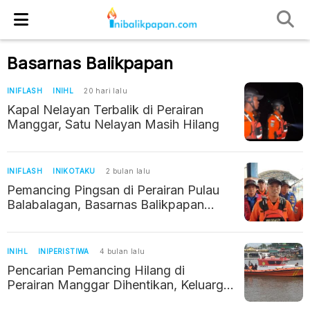
Basarnas Balikpapan
INIFLASH
INIHL
20 hari lalu
Kapal Nelayan Terbalik di Perairan
Manggar, Satu Nelayan Masih Hilang
INIFLASH
INIKOTAKU
2 bulan lalu
Pemancing Pingsan di Perairan Pulau
Balabalagan, Basarnas Balikpapan
Kabarkan Kondisi Terakhir Korban
INIHL
INIPERISTIWA
4 bulan lalu
Pencarian Pemancing Hilang di
Perairan Manggar Dihentikan, Keluarga
Ikhlas Usai 5 Hari Operasi SAR Tanpa