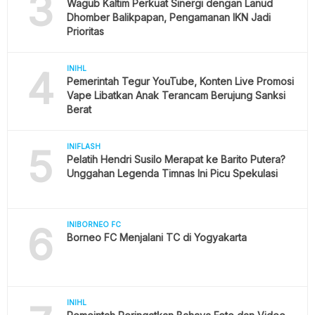
3
Wagub Kaltim Perkuat Sinergi dengan Lanud
Dhomber Balikpapan, Pengamanan IKN Jadi
Prioritas
4
INIHL
Pemerintah Tegur YouTube, Konten Live Promosi
Vape Libatkan Anak Terancam Berujung Sanksi
Berat
5
INIFLASH
Pelatih Hendri Susilo Merapat ke Barito Putera?
Unggahan Legenda Timnas Ini Picu Spekulasi
6
INIBORNEO FC
Borneo FC Menjalani TC di Yogyakarta
INIHL