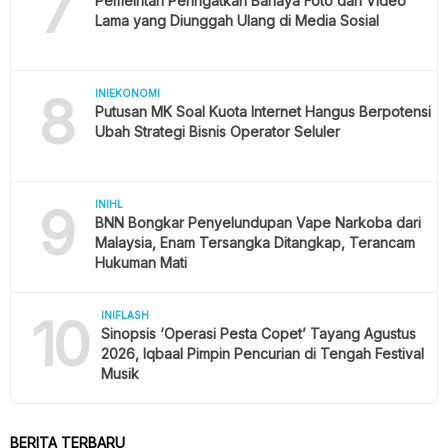
7
Pemeintah Peringatkan Bahaya Foto dan Video
Lama yang Diunggah Ulang di Media Sosial
8
INIEKONOMI
Putusan MK Soal Kuota Internet Hangus Berpotensi
Ubah Strategi Bisnis Operator Seluler
9
INIHL
BNN Bongkar Penyelundupan Vape Narkoba dari
Malaysia, Enam Tersangka Ditangkap, Terancam
Hukuman Mati
10
INIFLASH
Sinopsis ‘Operasi Pesta Copet’ Tayang Agustus
2026, Iqbaal Pimpin Pencurian di Tengah Festival
Musik
BERITA TERBARU