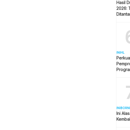
Hasil 
2026: 
Ditant
Singap
INIHL
Perkua
Pempro
Progr
BERLI
INIBORN
Ini Ala
Kembal