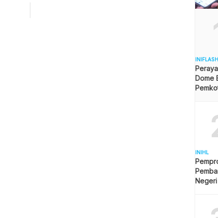
wita dan tidak hanya diikuti bidang-bidang dalam DPPP
juga ibu-ibu Dharma Wanita Balikpapan dan sejumlah
 dan nelayan. Kepala […]
INIFLAS
Peraya
Dome B
Pemkot 
Angga
INIHL
Pempro
Pemba
Negeri