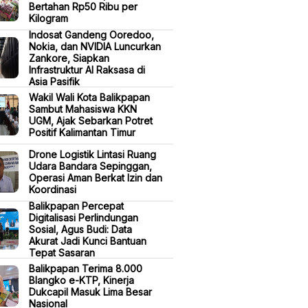
Bertahan Rp50 Ribu per
Kilogram
Indosat Gandeng Ooredoo,
Nokia, dan NVIDIA Luncurkan
Zankore, Siapkan
Infrastruktur AI Raksasa di
Asia Pasifik
Wakil Wali Kota Balikpapan
Sambut Mahasiswa KKN
UGM, Ajak Sebarkan Potret
Positif Kalimantan Timur
Drone Logistik Lintasi Ruang
Udara Bandara Sepinggan,
Operasi Aman Berkat Izin dan
Koordinasi
Balikpapan Percepat
Digitalisasi Perlindungan
Sosial, Agus Budi: Data
Akurat Jadi Kunci Bantuan
Tepat Sasaran
Balikpapan Terima 8.000
Blangko e-KTP, Kinerja
Dukcapil Masuk Lima Besar
Nasional