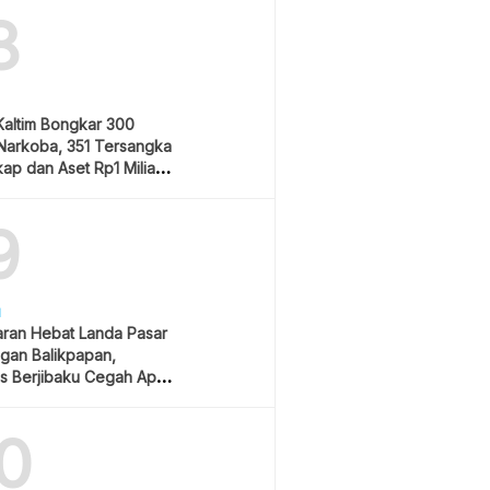
8
Kaltim Bongkar 300
Narkoba, 351 Tersangka
ap dan Aset Rp1 Miliar
9
H
ran Hebat Landa Pasar
gan Balikpapan,
s Berjibaku Cegah Api
0