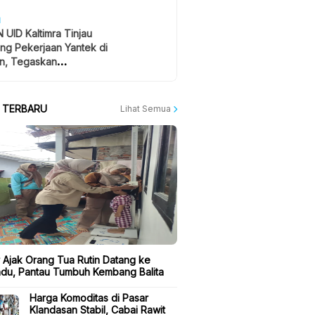
H
 UID Kaltimra Tinjau
ng Pekerjaan Yantek di
n, Tegaskan
atan Jadi Prioritas
A TERBARU
Lihat Semua
ir Ajak Orang Tua Rutin Datang ke
du, Pantau Tumbuh Kembang Balita
Harga Komoditas di Pasar
Klandasan Stabil, Cabai Rawit