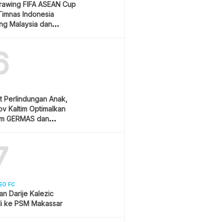
Drawing FIFA ASEAN Cup
Timnas Indonesia
ang Malaysia dan
ura
6
t Perlindungan Anak,
v Kaltim Optimalkan
am GERMAS dan
AN
7
EO FC
san Darije Kalezic
i ke PSM Makassar