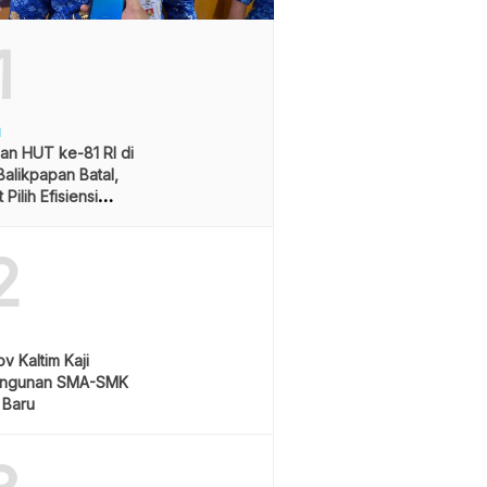
1
H
an HUT ke-81 RI di
alikpapan Batal,
Pilih Efisiensi
ran
2
v Kaltim Kaji
ngunan SMA-SMK
 Baru