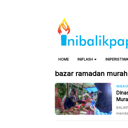
HOME
INIFLASH
INIPERISTIW
bazar ramadan murah
INIEK
Dina
Mura
BALIKP
mendat
mengg
jalan 