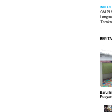
INIFLAS
GM PLN
Langsu
Taraka
Keselam
BERIT
Baru Il
Posyan