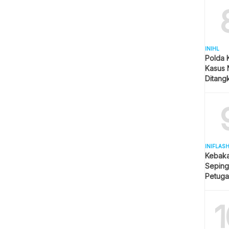
INIHL
Polda 
Kasus 
Ditangk
Disita
INIFLAS
Kebaka
Seping
Petuga
Meluas
1