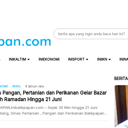
Search
for:
A
INIKALTIM
INIEKONOMI
INISPORT
INIIKN
ININ
BERIT
ONOMI
INIHL
9 tahun lalu
s Pangan, Pertanian dan Perikanan Gelar Bazar
h Ramadan Hingga 21 Juni
APAN,Inibalikpapan.com – Sejak 30 Mei hingga 21 Juni
ang, Dinas Pertanian , Pangan dan Perikanan Balikpapan
elar bazar Ramadan murah di areal halaman kantor DPPP
Marsma Iswayudi. Bazar Ramadan ini buka dari pukul 08.00-