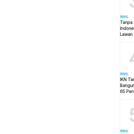
INIHL
Tanpa 
Indone
Lawan 
INIHL
IKN Ta
Bangun
65 Per
Hijau
INIHL