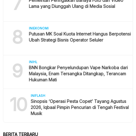
7
Pemeintah Peringatkan Bahaya Foto dan Video
Lama yang Diunggah Ulang di Media Sosial
8
INIEKONOMI
Putusan MK Soal Kuota Internet Hangus Berpotensi
Ubah Strategi Bisnis Operator Seluler
9
INIHL
BNN Bongkar Penyelundupan Vape Narkoba dari
Malaysia, Enam Tersangka Ditangkap, Terancam
Hukuman Mati
10
INIFLASH
Sinopsis ‘Operasi Pesta Copet’ Tayang Agustus
2026, Iqbaal Pimpin Pencurian di Tengah Festival
Musik
BERITA TERBARU