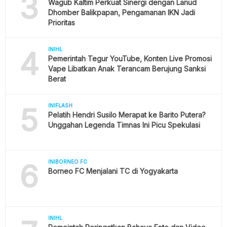
3
Wagub Kaltim Perkuat Sinergi dengan Lanud
Dhomber Balikpapan, Pengamanan IKN Jadi
Prioritas
4
INIHL
Pemerintah Tegur YouTube, Konten Live Promosi
Vape Libatkan Anak Terancam Berujung Sanksi
Berat
5
INIFLASH
Pelatih Hendri Susilo Merapat ke Barito Putera?
Unggahan Legenda Timnas Ini Picu Spekulasi
6
INIBORNEO FC
Borneo FC Menjalani TC di Yogyakarta
INIHL