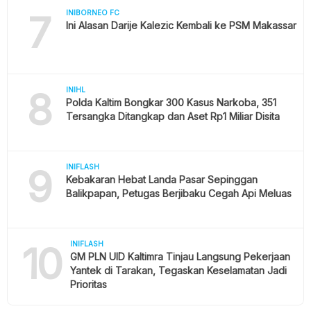
7
INIBORNEO FC
Ini Alasan Darije Kalezic Kembali ke PSM Makassar
8
INIHL
Polda Kaltim Bongkar 300 Kasus Narkoba, 351
Tersangka Ditangkap dan Aset Rp1 Miliar Disita
9
INIFLASH
Kebakaran Hebat Landa Pasar Sepinggan
Balikpapan, Petugas Berjibaku Cegah Api Meluas
10
INIFLASH
GM PLN UID Kaltimra Tinjau Langsung Pekerjaan
Yantek di Tarakan, Tegaskan Keselamatan Jadi
Prioritas