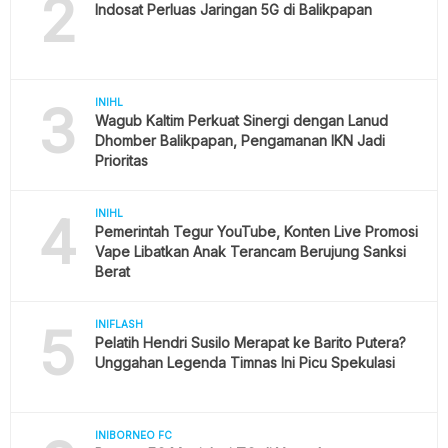
2
Indosat Perluas Jaringan 5G di Balikpapan
3
INIHL
Wagub Kaltim Perkuat Sinergi dengan Lanud
Dhomber Balikpapan, Pengamanan IKN Jadi
Prioritas
4
INIHL
Pemerintah Tegur YouTube, Konten Live Promosi
Vape Libatkan Anak Terancam Berujung Sanksi
Berat
5
INIFLASH
Pelatih Hendri Susilo Merapat ke Barito Putera?
Unggahan Legenda Timnas Ini Picu Spekulasi
INIBORNEO FC