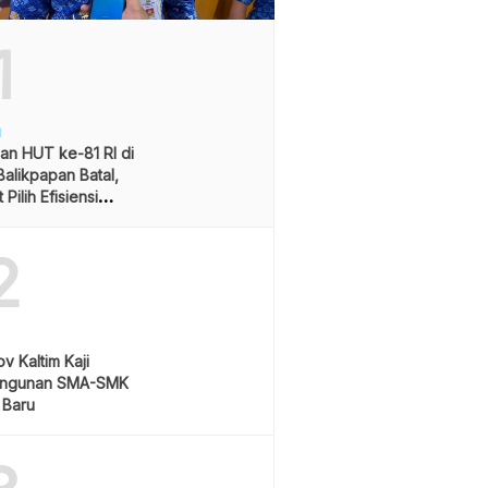
1
H
an HUT ke-81 RI di
alikpapan Batal,
Pilih Efisiensi
ran
2
v Kaltim Kaji
ngunan SMA-SMK
 Baru