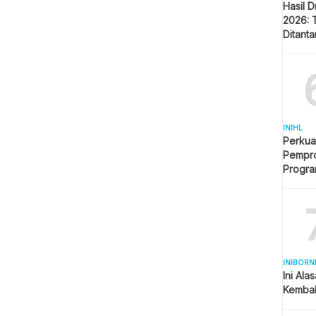
Hasil 
2026: 
Ditant
Singap
INIHL
Perkua
Pempro
Progr
BERLI
INIBORN
Ini Ala
Kembal