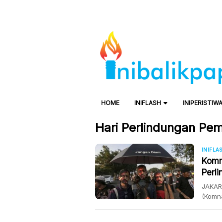
HOME
INIFLASH
INIPERISTIW
Hari Perlindungan P
INIFLA
Komn
Perl
JAKART
(Komn
Perlin
Septe