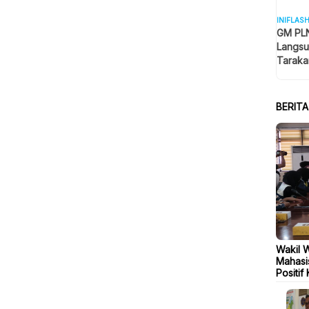
INIFLAS
GM PLN
Langsu
Taraka
Keselam
BERIT
Wakil 
Mahasi
Positif