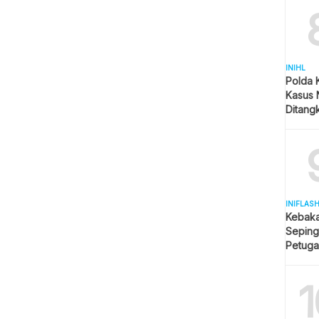
INIHL
Polda 
Kasus 
Ditangk
Disita
INIFLAS
Kebaka
Seping
Petuga
Meluas
1