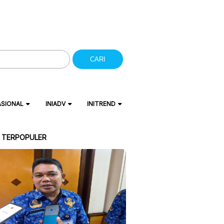
CARI
ASIONAL
INIADV
INITREND
A TERPOPULER