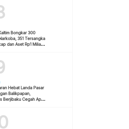
8
Kaltim Bongkar 300
Narkoba, 351 Tersangka
ap dan Aset Rp1 Miliar
9
H
ran Hebat Landa Pasar
gan Balikpapan,
s Berjibaku Cegah Api
0