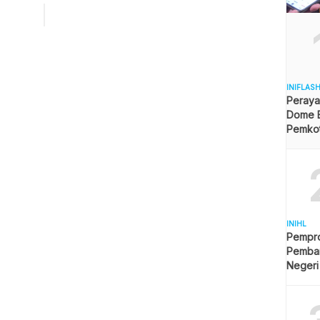
l 7 September hari dimana aktivis HAM Munir Said Thalib
h dalam perjalanan ke Belanda, Hari ini tepat 17 tahun
 suami Suciwati itu dibunuh di dalam […]
INIFLAS
Peraya
Dome B
Pemkot 
Angga
INIHL
Pempro
Pemba
Negeri