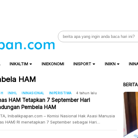
Search
for:
A
INIKALTIM
INIEKONOMI
INISPORT
INIIKN
ININ
embela HAM
BERIT
SH
INIHL
ININASIONAL
INIPERISTIWA
4 tahun lalu
as HAM Tetapkan 7 September Hari
indungan Pembela HAM
A, Inibalikpapan.com – Komisi Nasional Hak Asasi Manusia
as HAM) RI menetapkan 7 September sebagai Hari
dungan Pembela HAM di Indonesia. Ditetapkannya 7
mber sebagai Hari Perlindungan Pembela HAM, karena