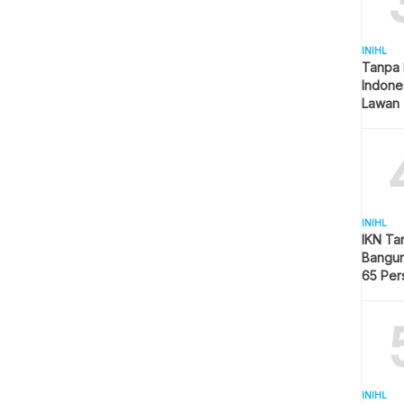
INIHL
Tanpa 
Indone
Lawan 
INIHL
IKN Ta
Bangun
65 Per
Hijau
INIHL