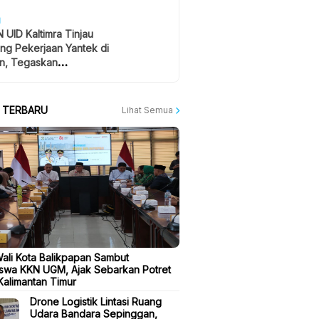
H
 UID Kaltimra Tinjau
ng Pekerjaan Yantek di
n, Tegaskan
atan Jadi Prioritas
A TERBARU
Lihat Semua
Wali Kota Balikpapan Sambut
swa KKN UGM, Ajak Sebarkan Potret
 Kalimantan Timur
Drone Logistik Lintasi Ruang
Udara Bandara Sepinggan,