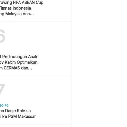
Drawing FIFA ASEAN Cup
Timnas Indonesia
ang Malaysia dan
ura
6
t Perlindungan Anak,
v Kaltim Optimalkan
am GERMAS dan
AN
7
EO FC
san Darije Kalezic
i ke PSM Makassar