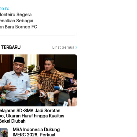
EO FC
onteiro Segera
enalkan Sebagai
an Baru Borneo FC
A TERBARU
Lihat Semua
elajaran SD-SMA Jadi Sorotan
o, Ukuran Huruf hingga Kualitas
 Bakal Diubah
MSA Indonesia Dukung
IMERC 2026, Perkuat