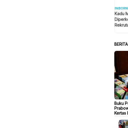
INIBORN
Kadu M
Diperk
Rekrut
BERIT
Buku P
Prabow
Kertas