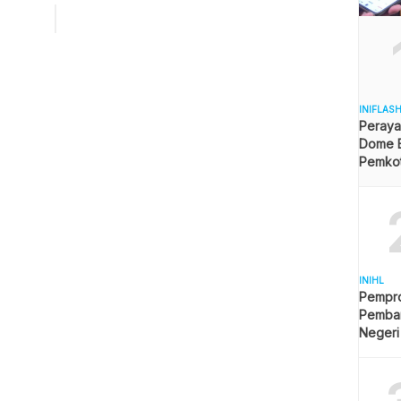
se berbelok karena terhalang tiang yang ditengarai milik
erkait itu, Haris berpendapat, seharusnya kontraktor tidak
ar progres pekerjaan saja yang […]
INIFLAS
Peraya
Dome B
Pemkot 
Angga
INIHL
Pempro
Pemba
Negeri