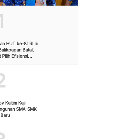
1
H
an HUT ke-81 RI di
alikpapan Batal,
Pilih Efisiensi
ran
2
v Kaltim Kaji
ngunan SMA-SMK
 Baru