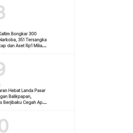
8
Kaltim Bongkar 300
Narkoba, 351 Tersangka
ap dan Aset Rp1 Miliar
9
H
ran Hebat Landa Pasar
gan Balikpapan,
s Berjibaku Cegah Api
0