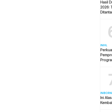
Hasil 
2026: 
Ditant
Singap
INIHL
Perkua
Pempro
Progr
BERLI
INIBORN
Ini Ala
Kembal