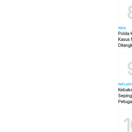
INIHL
Polda 
Kasus 
Ditangk
Disita
INIFLAS
Kebaka
Seping
Petuga
Meluas
1