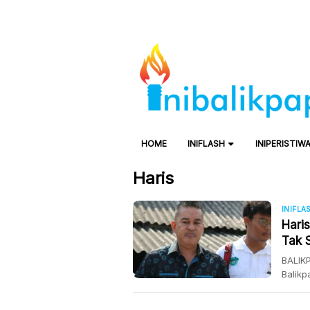
HOME
INIFLASH
INIPERISTIW
Haris
INIFLA
Haris
Tak 
BALIKP
Balikp
pening
Kelura