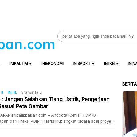
Search
for:
A
INIKALTIM
INIEKONOMI
INISPORT
INIIKN
ININ
BERIT
SH
INIHL
3 tahun lalu
 : Jangan Salahkan Tiang Listrik, Pengerjaan
Sesuai Peta Gambar
APAN,Inibalikpapan.com – Anggota Komisi III DPRD
apan dari Fraksi PDIP H.Haris ikut angkat bicara soal proyek
katan jalan dan drainase di Jalan Wolter Monginsidi RT 31,
han Baru Ulu, Balikpapan Barat. Pantauan di lapangan,