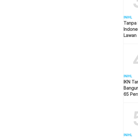
INIHL
Tanpa 
Indone
Lawan 
INIHL
IKN Ta
Bangun
65 Per
Hijau
INIHL