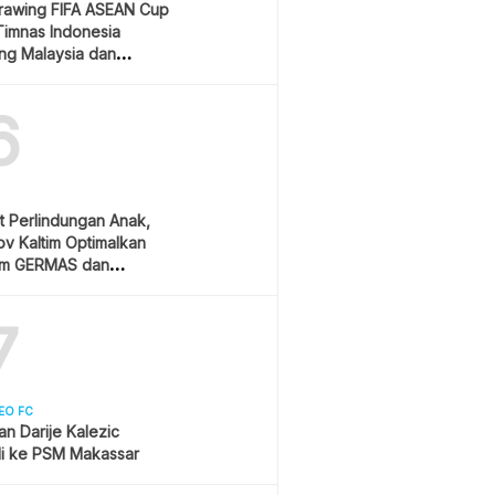
Drawing FIFA ASEAN Cup
Timnas Indonesia
ang Malaysia dan
ura
6
t Perlindungan Anak,
v Kaltim Optimalkan
am GERMAS dan
AN
7
EO FC
san Darije Kalezic
i ke PSM Makassar