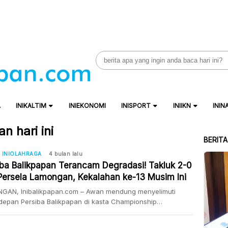
Search
for:
A
INIKALTIM
INIEKONOMI
INISPORT
INIIKN
ININ
n hari ini
BERIT
INIOLAHRAGA
4 bulan lalu
iba Balikpapan Terancam Degradasi! Takluk 2-0
 Persela Lamongan, Kekalahan ke-13 Musim Ini
GAN, Inibalikpapan.com – Awan mendung menyelimuti
depan Persiba Balikpapan di kasta Championship
026. Bertandang ke Stadion Surajaya, Sabtu (28/3/2026),
Selicin Minyak kembali dipaksa menyerah dengan skor 2-0