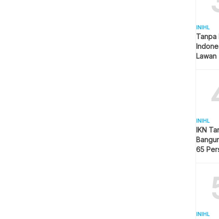
INIHL
Tanpa 
Indone
Lawan 
INIHL
IKN Ta
Bangun
65 Per
Hijau
INIHL