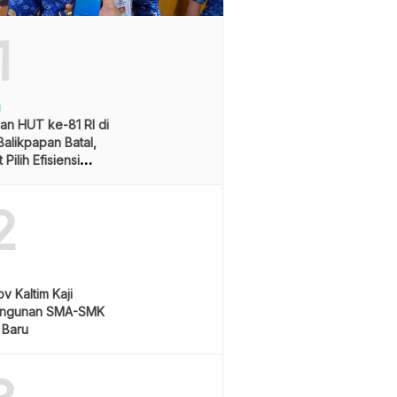
1
H
an HUT ke-81 RI di
alikpapan Batal,
Pilih Efisiensi
ran
2
v Kaltim Kaji
ngunan SMA-SMK
 Baru