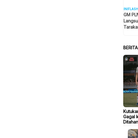
INIFLAS
GM PLN
Langsu
Taraka
Keselam
BERIT
Kutuka
Gagal k
Ditahan