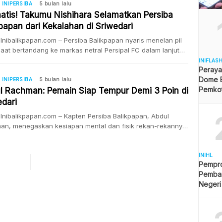
uan rumah Persela Lamongan. Hasil minor di pekan ke-22 ini
INIPERSIBA
5 bulan lalu
di kekalahan ke-13 bagi tim asuhan Leonard Tupamahu
atis! Takumu Nishihara Selamatkan Persiba
ang musim. Kekalahan ini juga memperburuk rekor […]
papan dari Kekalahan di Sriwedari
Inibalikpapan.com – Persiba Balikpapan nyaris menelan pil
saat bertandang ke markas netral Persipal FC dalam lanjutan
ke-20 Championship 2025/2026. Berkat gol telat Takumu
INIFLAS
Peraya
ara di masa injury time, skuat Beruang Madu berhasil
Dome B
akan hasil imbang 1-1 di Stadion Sriwedari, Solo, Senin
INIPERSIBA
5 bulan lalu
Pemkot 
2026). Hasil satu poin ini sangat krusial bagi posisi Persiba di
l Rachman: Pemain Siap Tempur Demi 3 Poin di
Angga
edari
Inibalikpapan.com – Kapten Persiba Balikpapan, Abdul
an, menegaskan kesiapan mental dan fisik rekan-rekannya
ang laga krusial kontra Persipal FC. Bertanding di Stadion
ari, Solo, Senin (23/2/2026), bek berpengalaman ini
in skuat Beruang Madu akan tampil habis-habisan.
INIHL
Pempro
taan ini seolah menjadi sinyal bahaya bagi lawan,
Pemba
gat Persiba saat ini sangat membutuhkan poin penuh untuk
Negeri
askan […]