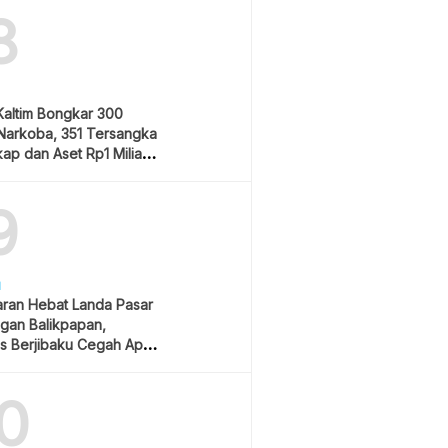
8
Kaltim Bongkar 300
Narkoba, 351 Tersangka
ap dan Aset Rp1 Miliar
9
H
ran Hebat Landa Pasar
gan Balikpapan,
s Berjibaku Cegah Api
0