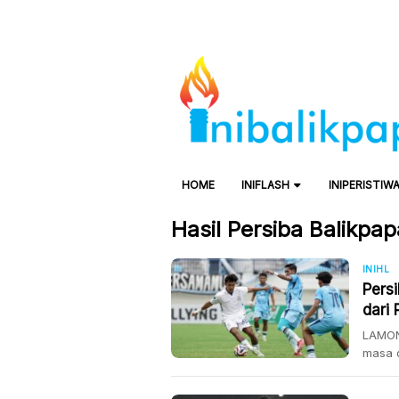
HOME
INIFLASH
INIPERISTIW
Hasil Persiba Balikpapa
INIHL
Pers
dari
LAMON
masa 
2025/2
skuad 