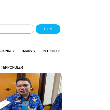
CARI
ASIONAL
INIADV
INITREND
A TERPOPULER