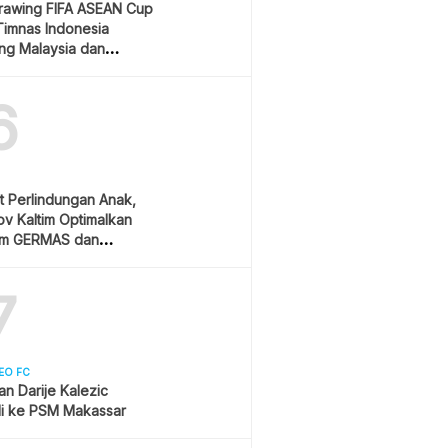
Drawing FIFA ASEAN Cup
Timnas Indonesia
ang Malaysia dan
ura
6
t Perlindungan Anak,
v Kaltim Optimalkan
am GERMAS dan
AN
7
EO FC
san Darije Kalezic
i ke PSM Makassar