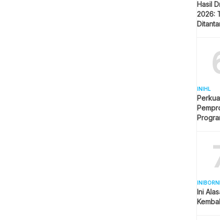
Hasil 
2026: 
Ditant
Singap
INIHL
Perkua
Pempro
Progr
BERLI
INIBORN
Ini Ala
Kembal