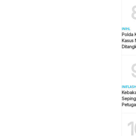
INIHL
Polda 
Kasus 
Ditangk
Disita
INIFLAS
Kebaka
Seping
Petuga
Meluas
1