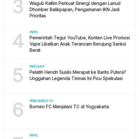
3
Wagub Kaltim Perkuat Sinergi dengan Lanud
Dhomber Balikpapan, Pengamanan IKN Jadi
Prioritas
4
INIHL
Pemerintah Tegur YouTube, Konten Live Promosi
Vape Libatkan Anak Terancam Berujung Sanksi
Berat
5
INIFLASH
Pelatih Hendri Susilo Merapat ke Barito Putera?
Unggahan Legenda Timnas Ini Picu Spekulasi
6
INIBORNEO FC
Borneo FC Menjalani TC di Yogyakarta
INIHL