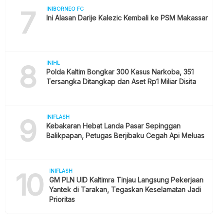
7
INIBORNEO FC
Ini Alasan Darije Kalezic Kembali ke PSM Makassar
8
INIHL
Polda Kaltim Bongkar 300 Kasus Narkoba, 351
Tersangka Ditangkap dan Aset Rp1 Miliar Disita
9
INIFLASH
Kebakaran Hebat Landa Pasar Sepinggan
Balikpapan, Petugas Berjibaku Cegah Api Meluas
10
INIFLASH
GM PLN UID Kaltimra Tinjau Langsung Pekerjaan
Yantek di Tarakan, Tegaskan Keselamatan Jadi
Prioritas