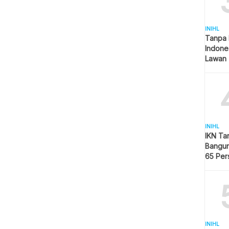
INIHL
Tanpa 
Indone
Lawan 
INIHL
IKN Ta
Bangun
65 Per
Hijau
INIHL