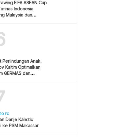
Drawing FIFA ASEAN Cup
Timnas Indonesia
ang Malaysia dan
ura
6
t Perlindungan Anak,
v Kaltim Optimalkan
am GERMAS dan
AN
7
EO FC
san Darije Kalezic
i ke PSM Makassar