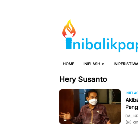
HOME
INIFLASH
INIPERISTIW
Hery Susanto
INIFLA
Akib
Peng
BALIK
(RI) k
dalam
Cilaca