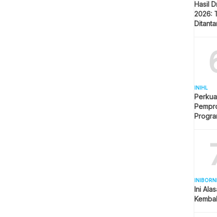
Hasil 
2026: 
Ditant
Singap
INIHL
Perkua
Pempro
Progr
BERLI
INIBORN
Ini Ala
Kembal