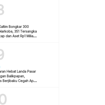
8
Kaltim Bongkar 300
Narkoba, 351 Tersangka
ap dan Aset Rp1 Miliar
9
H
ran Hebat Landa Pasar
gan Balikpapan,
s Berjibaku Cegah Api
0