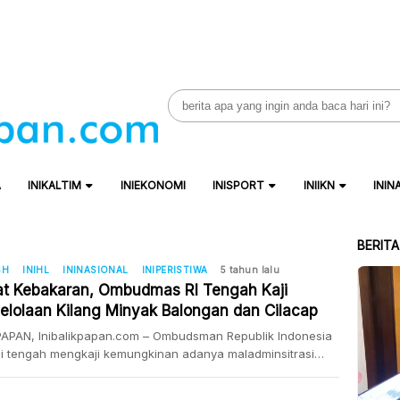
Search
for:
A
INIKALTIM
INIEKONOMI
INISPORT
INIIKN
ININ
BERIT
SH
INIHL
ININASIONAL
INIPERISTIWA
5 tahun lalu
at Kebakaran, Ombudmas RI Tengah Kaji
elolaan Kilang Minyak Balongan dan Cilacap
PAPAN, Inibalikpapan.com – Ombudsman Republik Indonesia
ini tengah mengkaji kemungkinan adanya maladminsitrasi
 pengelolaan kilang minyak Balongan Indramayu dan
p. “Ini sedang dikaji oleh Ombudsman jangan sampai ada