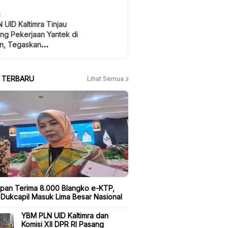
H
 UID Kaltimra Tinjau
ng Pekerjaan Yantek di
n, Tegaskan
atan Jadi Prioritas
A TERBARU
Lihat Semua
apan Terima 8.000 Blangko e-KTP,
 Dukcapil Masuk Lima Besar Nasional
YBM PLN UID Kaltimra dan
Komisi XII DPR RI Pasang