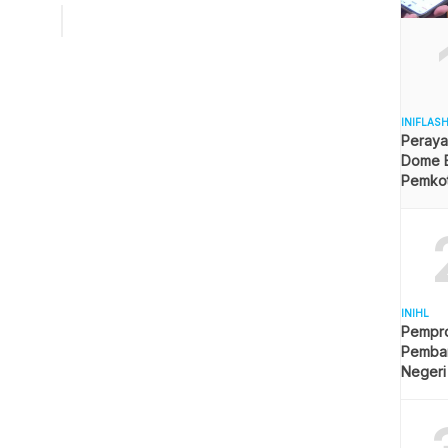
k-praketk maladministrasi dalam pengelolaan kilang minyak
pertamina,” ujar Anggota Ombudsman RI Hery Susanto
-sela Diskusi Publik yang digelar KAHMI Balikpapan, Rabu
/2021). Pasalnya, banyaknya […]
INIFLAS
Peraya
Dome B
Pemkot 
Angga
INIHL
Pempro
Pemba
Negeri