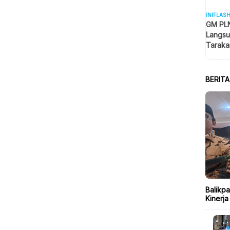
INIFLAS
GM PLN
Langsu
Taraka
Keselam
BERIT
Balikp
Kinerja