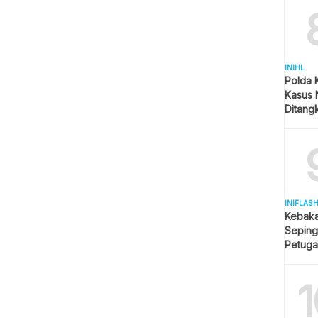
INIHL
Polda 
Kasus 
Ditangk
Disita
INIFLAS
Kebaka
Seping
Petuga
Meluas
1