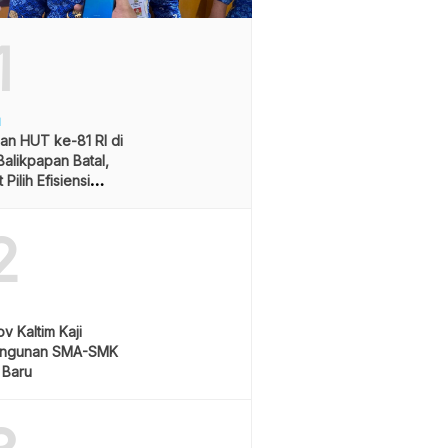
1
H
an HUT ke-81 RI di
alikpapan Batal,
Pilih Efisiensi
ran
2
v Kaltim Kaji
ngunan SMA-SMK
 Baru