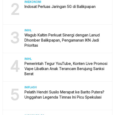
2
INIEKONOMI
Indosat Perluas Jaringan 5G di Balikpapan
3
INIHL
Wagub Kaltim Perkuat Sinergi dengan Lanud
Dhomber Balikpapan, Pengamanan IKN Jadi
Prioritas
4
INIHL
Pemerintah Tegur YouTube, Konten Live Promosi
Vape Libatkan Anak Terancam Berujung Sanksi
Berat
5
INIFLASH
Pelatih Hendri Susilo Merapat ke Barito Putera?
Unggahan Legenda Timnas Ini Picu Spekulasi