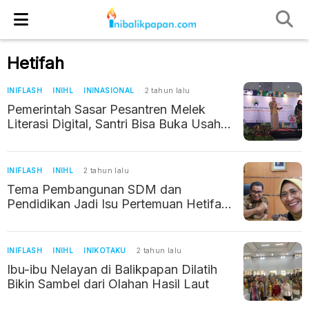
Hetifah
INIFLASH
INIHL
ININASIONAL
2 tahun lalu
Pemerintah Sasar Pesantren Melek
Literasi Digital, Santri Bisa Buka Usaha
Haji Umroh
INIFLASH
INIHL
2 tahun lalu
Tema Pembangunan SDM dan
Pendidikan Jadi Isu Pertemuan Hetifah
dengan Pj Gubernur Kaltim
INIFLASH
INIHL
INIKOTAKU
2 tahun lalu
Ibu-ibu Nelayan di Balikpapan Dilatih
Bikin Sambel dari Olahan Hasil Laut