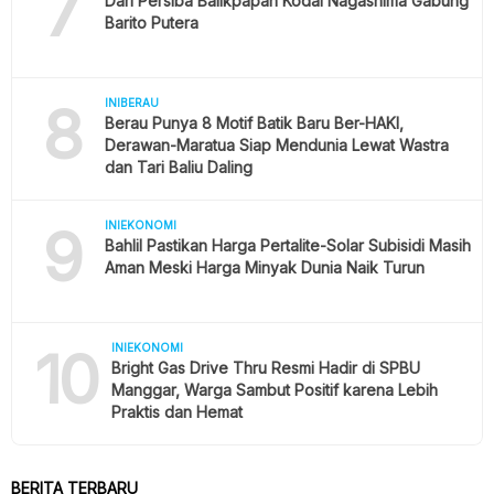
7
Dari Persiba Balikpapan Kodai Nagashima Gabung
Barito Putera
8
INIBERAU
Berau Punya 8 Motif Batik Baru Ber-HAKI,
Derawan-Maratua Siap Mendunia Lewat Wastra
dan Tari Baliu Daling
9
INIEKONOMI
Bahlil Pastikan Harga Pertalite-Solar Subisidi Masih
Aman Meski Harga Minyak Dunia Naik Turun
10
INIEKONOMI
Bright Gas Drive Thru Resmi Hadir di SPBU
Manggar, Warga Sambut Positif karena Lebih
Praktis dan Hemat
BERITA TERBARU