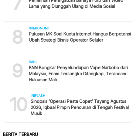
7
Pemeintah Peringatkan Bahaya Foto dan Video
Lama yang Diunggah Ulang di Media Sosial
8
INIEKONOMI
Putusan MK Soal Kuota Internet Hangus Berpotensi
Ubah Strategi Bisnis Operator Seluler
9
INIHL
BNN Bongkar Penyelundupan Vape Narkoba dari
Malaysia, Enam Tersangka Ditangkap, Terancam
Hukuman Mati
10
INIFLASH
Sinopsis ‘Operasi Pesta Copet’ Tayang Agustus
2026, Iqbaal Pimpin Pencurian di Tengah Festival
Musik
BERITA TERBARU