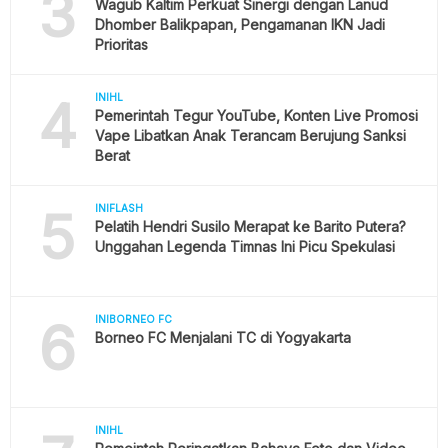
3
Wagub Kaltim Perkuat Sinergi dengan Lanud
Dhomber Balikpapan, Pengamanan IKN Jadi
Prioritas
4
INIHL
Pemerintah Tegur YouTube, Konten Live Promosi
Vape Libatkan Anak Terancam Berujung Sanksi
Berat
5
INIFLASH
Pelatih Hendri Susilo Merapat ke Barito Putera?
Unggahan Legenda Timnas Ini Picu Spekulasi
6
INIBORNEO FC
Borneo FC Menjalani TC di Yogyakarta
INIHL