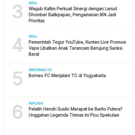
3
INIHL
Wagub Kaltim Perkuat Sinergi dengan Lanud
Dhomber Balikpapan, Pengamanan IKN Jadi
Prioritas
4
INIHL
Pemerintah Tegur YouTube, Konten Live Promosi
Vape Libatkan Anak Terancam Berujung Sanksi
Berat
5
INIBORNEO FC
Borneo FC Menjalani TC di Yogyakarta
6
INIFLASH
Pelatih Hendri Susilo Merapat ke Barito Putera?
Unggahan Legenda Timnas Ini Picu Spekulasi