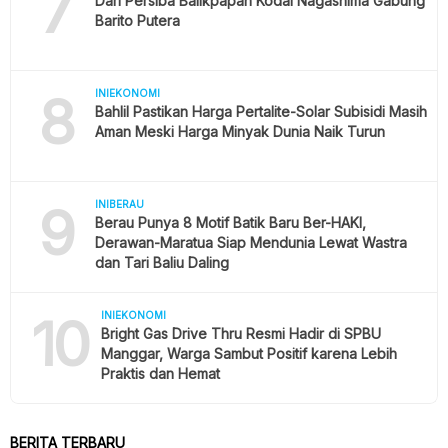
7
Dari Persiba Balikpapan Kodai Nagashima Gabung
Barito Putera
8
INIEKONOMI
Bahlil Pastikan Harga Pertalite-Solar Subisidi Masih
Aman Meski Harga Minyak Dunia Naik Turun
9
INIBERAU
Berau Punya 8 Motif Batik Baru Ber-HAKI,
Derawan-Maratua Siap Mendunia Lewat Wastra
dan Tari Baliu Daling
10
INIEKONOMI
Bright Gas Drive Thru Resmi Hadir di SPBU
Manggar, Warga Sambut Positif karena Lebih
Praktis dan Hemat
BERITA TERBARU