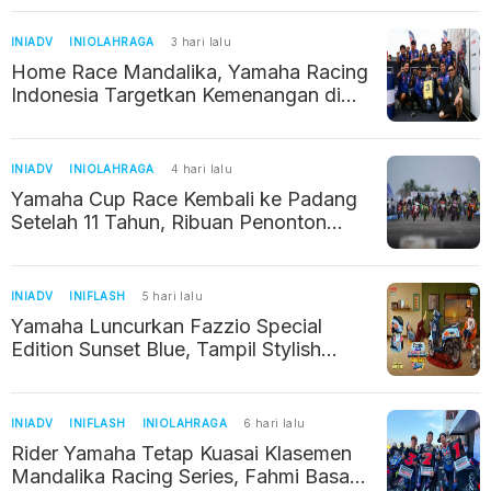
INIADV
INIOLAHRAGA
3 hari lalu
Home Race Mandalika, Yamaha Racing
Indonesia Targetkan Kemenangan di
Seri 4 ARRC 2026
INIADV
INIOLAHRAGA
4 hari lalu
Yamaha Cup Race Kembali ke Padang
Setelah 11 Tahun, Ribuan Penonton
Padati Arena Balap
INIADV
INIFLASH
5 hari lalu
Yamaha Luncurkan Fazzio Special
Edition Sunset Blue, Tampil Stylish
dengan Sentuhan Retro Summer
INIADV
INIFLASH
INIOLAHRAGA
6 hari lalu
Rider Yamaha Tetap Kuasai Klasemen
Mandalika Racing Series, Fahmi Basam