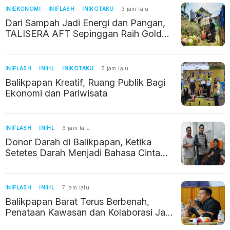
INIEKONOMI
INIFLASH
INIKOTAKU
3 jam lalu
Dari Sampah Jadi Energi dan Pangan,
TALISERA AFT Sepinggan Raih Gold
TJSL 2026
INIFLASH
INIHL
INIKOTAKU
5 jam lalu
Balikpapan Kreatif, Ruang Publik Bagi
Ekonomi dan Pariwisata
INIFLASH
INIHL
6 jam lalu
Donor Darah di Balikpapan, Ketika
Setetes Darah Menjadi Bahasa Cinta
Kemanusiaan
INIFLASH
INIHL
7 jam lalu
Balikpapan Barat Terus Berbenah,
Penataan Kawasan dan Kolaborasi Jadi
Prioritas