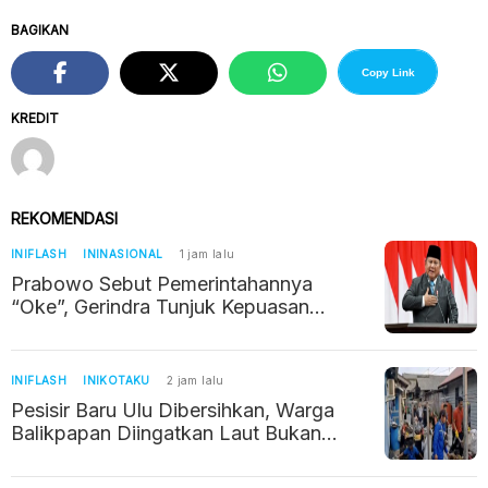
BAGIKAN
Copy Link
KREDIT
REKOMENDASI
INIFLASH
ININASIONAL
1 jam lalu
Prabowo Sebut Pemerintahannya
“Oke”, Gerindra Tunjuk Kepuasan
Publik 63 Persen
INIFLASH
INIKOTAKU
2 jam lalu
Pesisir Baru Ulu Dibersihkan, Warga
Balikpapan Diingatkan Laut Bukan
Tempat Sampah