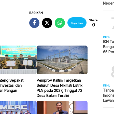
Neger
BAGIKAN
Share
Copy Link
0
INIHL
IKN T
Bangun
65 Pe
Hijau
Jateng Sepakat
Pemprov Kaltim Targetkan
Investasi dan
Seluruh Desa Nikmati Listrik
INIHL
Tanpa
an Pangan
PLN pada 2027, Tinggal 72
Indon
Desa Belum Teraliri
Lawan