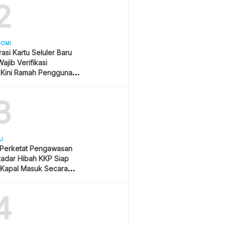
2
NOMI
rasi Kartu Seluler Baru
ajib Verifikasi
 Kini Ramah Pengguna
3
U
m Perketat Pengawasan
Radar Hibah KKP Siap
 Kapal Masuk Secara
Time
4