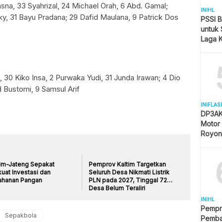
asna, 33 Syahrizal, 24 Michael Orah, 6 Abd. Gamal;
INIHL
izky, 31 Bayu Pradana; 29 Dafid Maulana, 9 Patrick Dos
PSSI B
untuk 
Laga K
Mulai 
30 Kiko Insa, 2 Purwaka Yudi, 31 Junda Irawan; 4 Dio
 Bustomi, 9 Samsul Arif
INIFLAS
DP3AK
Motor
Royon
Partisi
tim-Jateng Sepakat
Pemprov Kaltim Targetkan
uat Investasi dan
Seluruh Desa Nikmati Listrik
ahanan Pangan
PLN pada 2027, Tinggal 72
Desa Belum Teraliri
INIHL
Pempro
Sepakbola
Pemb