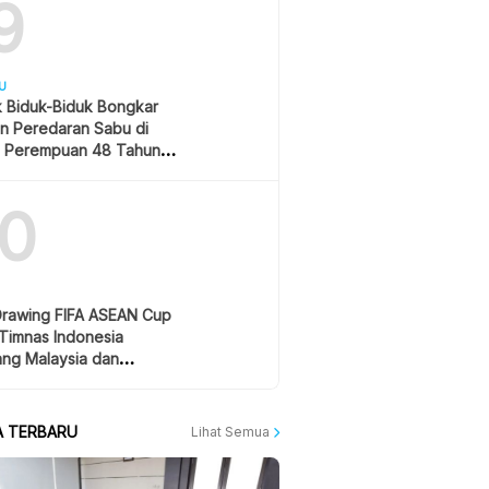
9
U
k Biduk-Biduk Bongkar
n Peredaran Sabu di
, Perempuan 48 Tahun
gkap
10
Drawing FIFA ASEAN Cup
Timnas Indonesia
ang Malaysia dan
pura
A TERBARU
Lihat Semua