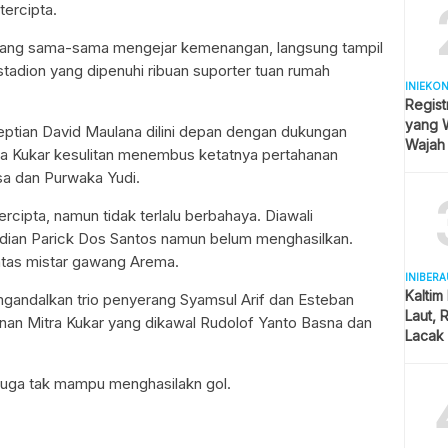
ercipta.
m yang sama-sama mengejar kemenangan, langsung tampil
i stadion yang dipenuhi ribuan suporter tuan rumah
INIEKO
Regist
yang W
ptian David Maulana dilini depan dengan dukungan
Wajah
itra Kukar kesulitan menembus ketatnya pertahanan
Hijab
sa dan Purwaka Yudi.
ipta, namun tidak terlalu berbahaya. Diawali
ian Parick Dos Santos namun belum menghasilkan.
atas mistar gawang Arema.
INIBERA
Kalti
andalkan trio penyerang Syamsul Arif dan Esteban
Laut, 
anan Mitra Kukar yang dikawal Rudolof Yanto Basna dan
Lacak
Real 
 juga tak mampu menghasilakn gol.