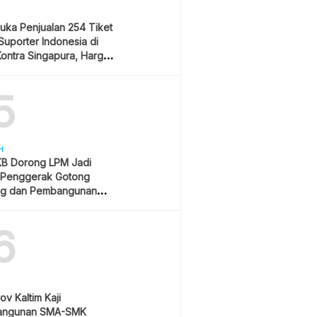
uka Penjualan 254 Tiket
Suporter Indonesia di
ontra Singapura, Harga
Rp550 Ribu
5
H
B Dorong LPM Jadi
 Penggerak Gotong
g dan Pembangunan
patif
6
v Kaltim Kaji
angunan SMA-SMK