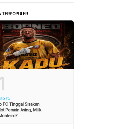
A TERPOPULER
1
NEO FC
o FC Tinggal Sisakan
lot Pemain Asing, Milik
Monteiro?