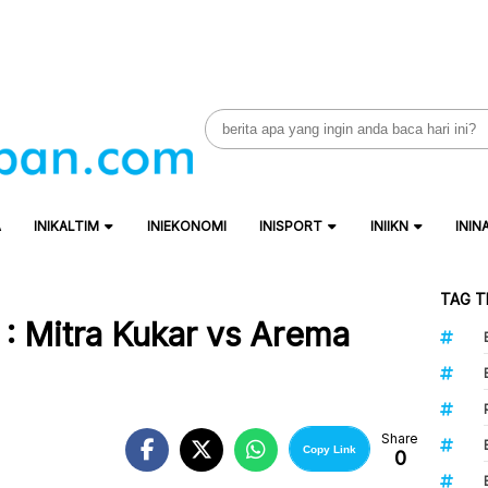
Search
for:
A
INIKALTIM
INIEKONOMI
INISPORT
INIIKN
ININ
TAG T
 Mitra Kukar vs Arema
Share
Copy Link
0