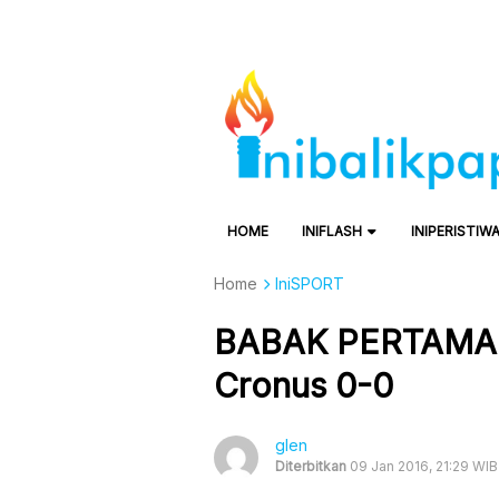
HOME
INIFLASH
INIPERISTIW
Home
IniSPORT
BABAK PERTAMA :
Cronus 0-0
glen
Diterbitkan
09 Jan 2016, 21:29 WIB