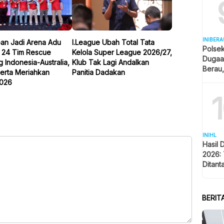
INIBERA
pan Jadi Arena Adu
I.League Ubah Total Tata
Polse
n 24 Tim Rescue
Kelola Super League 2026/27,
Dugaa
Indonesia-Australia,
Klub Tak Lagi Andalkan
Berau
erta Meriahkan
Panitia Dadakan
Ditan
026
INIHL
Hasil 
2026: 
Ditant
Singa
BERIT