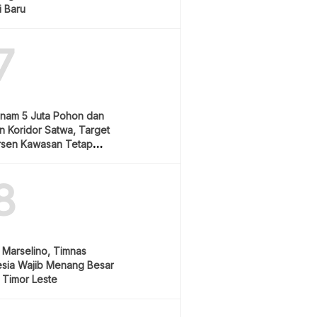
i Baru
7
anam 5 Juta Pohon dan
 Koridor Satwa, Target
rsen Kawasan Tetap
8
 Marselino, Timnas
esia Wajib Menang Besar
 Timor Leste