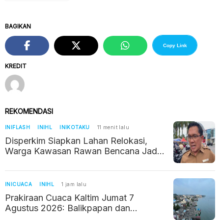
BAGIKAN
Copy Link
KREDIT
REKOMENDASI
INIFLASH
INIHL
INIKOTAKU
11 menit lalu
Disperkim Siapkan Lahan Relokasi,
Warga Kawasan Rawan Bencana Jadi
Prioritas
INICUACA
INIHL
1 jam lalu
Prakiraan Cuaca Kaltim Jumat 7
Agustus 2026: Balikpapan dan
Samarinda Didominasi Berawan