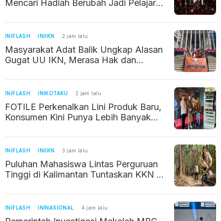
Mencari Hadiah Berubah Jadi Pelajaran
tentang Kehilangan
INIFLASH
INIIKN
2 jam lalu
Masyarakat Adat Balik Ungkap Alasan
Gugat UU IKN, Merasa Hak dan
Wilayahnya Terancam
INIFLASH
INIKOTAKU
2 jam lalu
FOTILE Perkenalkan Lini Produk Baru,
Konsumen Kini Punya Lebih Banyak
Pilihan
INIFLASH
INIIKN
3 jam lalu
Puluhan Mahasiswa Lintas Perguruan
Tinggi di Kalimantan Tuntaskan KKN di
IKN
INIFLASH
ININASIONAL
4 jam lalu