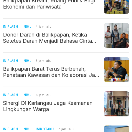
Balikpapan Kreatif, Ruang Publik Bagi
Ekonomi dan Pariwisata
INIFLASH
INIHL
4 jam lalu
Donor Darah di Balikpapan, Ketika
Setetes Darah Menjadi Bahasa Cinta
Kemanusiaan
INIFLASH
INIHL
5 jam lalu
Balikpapan Barat Terus Berbenah,
Penataan Kawasan dan Kolaborasi Jadi
Prioritas
INIFLASH
INIHL
6 jam lalu
Sinergi Di Kariangau Jaga Keamanan
Lingkungan Warga
INIFLASH
INIHL
INIKOTAKU
7 jam lalu