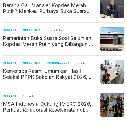
Berapa Gaji Manajer Kopdes Merah
Putih? Menkeu Purbaya Buka Suara
Soal Kebenarannya
INIFLASH
ININASIONAL
4 jam lalu
Pemerintah Buka Suara Soal Sejumlah
Kopdes Merah Putih yang Dibangun di
Tempat Sepi
INIFLASH
ININASIONAL
INISERBANEKA
5 jam lalu
Kemensos Resmi Umumkan Hasil
Seleksi PPPK Sekolah Rakyat 2026,
Begini Cara Ceknya
INIFLASH
15 jam lalu
MSA Indonesia Dukung IMERC 2026,
Perkuat Kolaborasi Keselamatan di
Industri Pertambangan