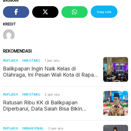
BAGIKAN
Copy Link
KREDIT
REKOMENDASI
INIFLASH
INIKOTAKU
1 jam lalu
Balikpapan Ingin Naik Kelas di
Olahraga, Ini Pesan Wali Kota di Rapat
Kerja KONI
INIFLASH
INIKOTAKU
2 jam lalu
Ratusan Ribu KK di Balikpapan
Diperbarui, Data Salah Bisa Bikin
Warga Kehilangan Bantuan Sosial
INIFLASH
ININASIONAL
3 jam lalu