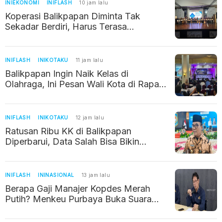
INIEKONOMI
INIFLASH
10 jam lalu
Koperasi Balikpapan Diminta Tak
Sekadar Berdiri, Harus Terasa
Manfaatnya bagi Warga
INIFLASH
INIKOTAKU
11 jam lalu
Balikpapan Ingin Naik Kelas di
Olahraga, Ini Pesan Wali Kota di Rapat
Kerja KONI
INIFLASH
INIKOTAKU
12 jam lalu
Ratusan Ribu KK di Balikpapan
Diperbarui, Data Salah Bisa Bikin
Warga Kehilangan Bantuan Sosial
INIFLASH
ININASIONAL
13 jam lalu
Berapa Gaji Manajer Kopdes Merah
Putih? Menkeu Purbaya Buka Suara
Soal Kebenarannya