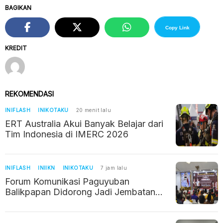
BAGIKAN
Copy Link
KREDIT
REKOMENDASI
INIFLASH
INIKOTAKU
20 menit lalu
ERT Australia Akui Banyak Belajar dari
Tim Indonesia di IMERC 2026
INIFLASH
INIIKN
INIKOTAKU
7 jam lalu
Forum Komunikasi Paguyuban
Balikpapan Didorong Jadi Jembatan
Kerukunan di Era IKN