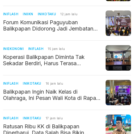
INIFLASH
INIIKN
INIKOTAKU
12 jam lalu
Forum Komunikasi Paguyuban
Balikpapan Didorong Jadi Jembatan
Kerukunan di Era IKN
INIEKONOMI
INIFLASH
15 jam lalu
Koperasi Balikpapan Diminta Tak
Sekadar Berdiri, Harus Terasa
Manfaatnya bagi Warga
INIFLASH
INIKOTAKU
16 jam lalu
Balikpapan Ingin Naik Kelas di
Olahraga, Ini Pesan Wali Kota di Rapat
Kerja KONI
INIFLASH
INIKOTAKU
17 jam lalu
Ratusan Ribu KK di Balikpapan
Diperbarui, Data Salah Bisa Bikin