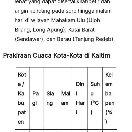
lebat yang dapat disertai kilat/petir dan
angin kencang pada sore hingga malam
hari di wilayah Mahakam Ulu (Ujoh
Bilang, Long Apung), Kutai Barat
(Sendawar), dan Berau (Tanjung Redeb).
Prakiraan Cuaca Kota-Kota di Kaltim
Kot
Kel
a /
Din
Suh
em
Ka
Pa
Sia
Mal
i
u
ba
bu
gi
ng
am
Har
(°C
pan
pat
i
)
(%
en
)