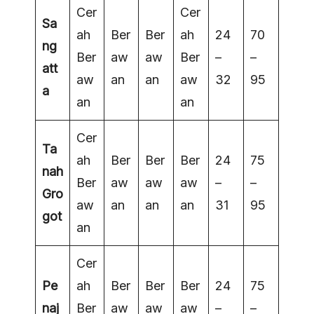
Cer
Cer
Sa
ah
Ber
Ber
ah
24
70
ng
Ber
aw
aw
Ber
–
–
att
aw
an
an
aw
32
95
a
an
an
Cer
Ta
ah
Ber
Ber
Ber
24
75
nah
Ber
aw
aw
aw
–
–
Gro
aw
an
an
an
31
95
got
an
Cer
Pe
ah
Ber
Ber
Ber
24
75
naj
Ber
aw
aw
aw
–
–