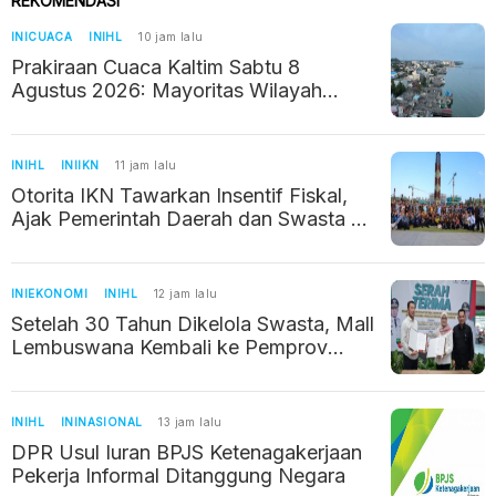
REKOMENDASI
INICUACA
INIHL
10 jam lalu
Prakiraan Cuaca Kaltim Sabtu 8
Agustus 2026: Mayoritas Wilayah
Berawan
INIHL
INIIKN
11 jam lalu
Otorita IKN Tawarkan Insentif Fiskal,
Ajak Pemerintah Daerah dan Swasta di
Jawa Tengah Berinvestasi
INIEKONOMI
INIHL
12 jam lalu
Setelah 30 Tahun Dikelola Swasta, Mall
Lembuswana Kembali ke Pemprov
Kaltim
INIHL
ININASIONAL
13 jam lalu
DPR Usul Iuran BPJS Ketenagakerjaan
Pekerja Informal Ditanggung Negara