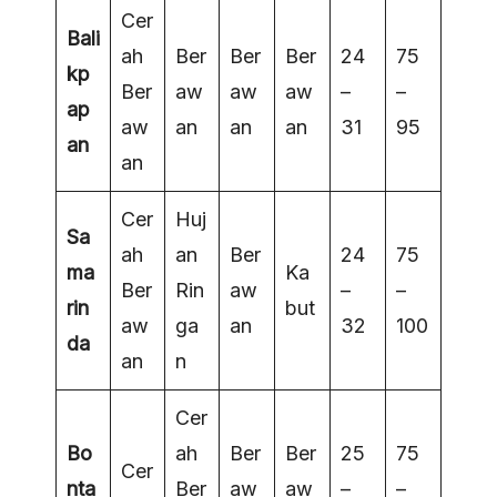
Cer
Bali
ah
Ber
Ber
Ber
24
75
kp
Ber
aw
aw
aw
–
–
ap
aw
an
an
an
31
95
an
an
Cer
Huj
Sa
ah
an
Ber
24
75
ma
Ka
Ber
Rin
aw
–
–
rin
but
aw
ga
an
32
100
da
an
n
Cer
Bo
ah
Ber
Ber
25
75
Cer
nta
Ber
aw
aw
–
–