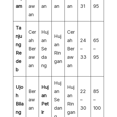
am
aw
an
an
an
31
95
an
Ta
Cer
Huj
Cer
nju
Huj
ah
an
ah
24
65
ng
an
Ber
Se
Ber
–
–
Re
Rin
aw
da
aw
33
95
de
gan
an
ng
an
b
Huj
Ujo
Huj
Huj
Ber
an
22
85
h
an
an
aw
Se
–
–
Bila
Pet
Rin
an
dan
30
100
ng
ir
gan
g