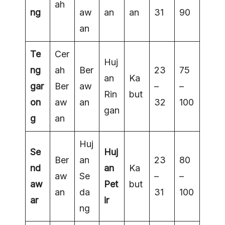
ah
ng
aw
an
an
31
90
an
Te
Cer
Huj
ng
ah
Ber
23
75
an
Ka
gar
Ber
aw
–
–
Rin
but
on
aw
an
32
100
gan
g
an
Huj
Se
Huj
Ber
an
23
80
nd
an
Ka
aw
Se
–
–
aw
Pet
but
an
da
31
100
ar
ir
ng