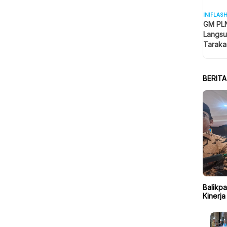
INIFLAS
GM PLN
Langsu
Taraka
Keselam
BERIT
Balikp
Kinerja