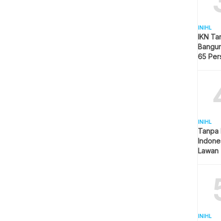
INIHL
IKN Ta
Bangun
65 Per
Hijau
INIHL
Tanpa 
Indone
Lawan 
INIHL