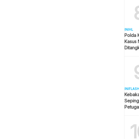
INIHL
Polda 
Kasus 
Ditangk
Disita
INIFLAS
Kebaka
Seping
Petuga
Meluas
1