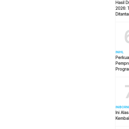
Hasil 
2026: 
Ditant
Singap
INIHL
Perkua
Pempro
Progr
BERLI
INIBORN
Ini Ala
Kembal