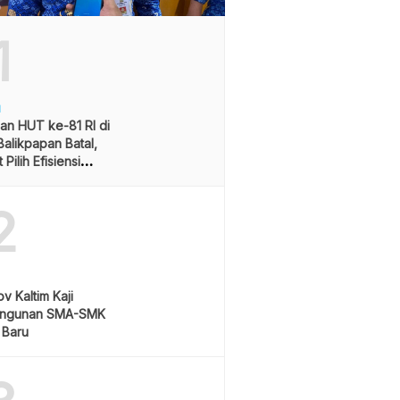
1
H
an HUT ke-81 RI di
alikpapan Batal,
Pilih Efisiensi
ran
2
v Kaltim Kaji
ngunan SMA-SMK
 Baru