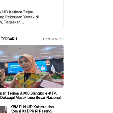
H
 UID Kaltimra Tinjau
ng Pekerjaan Yantek di
n, Tegaskan
atan Jadi Prioritas
A TERBARU
Lihat Semua
apan Terima 8.000 Blangko e-KTP,
 Dukcapil Masuk Lima Besar Nasional
YBM PLN UID Kaltimra dan
Komisi XII DPR RI Pasang