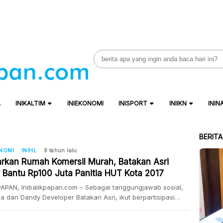
Search
for:
A
INIKALTIM
INIEKONOMI
INISPORT
INIIKN
ININ
BERIT
ONOMI
INIHL
9 tahun lalu
rkan Rumah Komersil Murah, Batakan Asri
 Bantu Rp100 Juta Panitia HUT Kota 2017
APAN, Inibalikpapan.com – Sebagai tanggungjawab sosial,
ia dan Dandy Developer Batakan Asri, ikut berpartisipasi
a langsung dengan memberikan bantuan Rp100 juta kepada
a Hari Jadi Kota Balikpapan ke 120 tahun pada 10 Februari