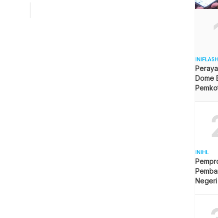
ang. Bantuan diberikan langusng Direktur PT Lidia dan
Suhardi Hamka kepada Wali Kota Rizal Effendi didampingi
HUT Kota ke […]
INIFLAS
Peraya
Dome B
Pemkot 
Angga
INIHL
Pempro
Pemba
Negeri