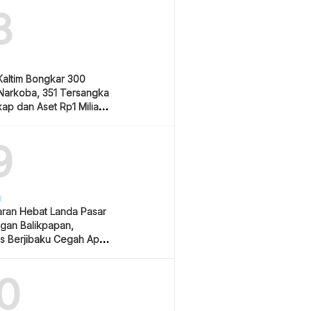
8
Kaltim Bongkar 300
Narkoba, 351 Tersangka
ap dan Aset Rp1 Miliar
9
H
ran Hebat Landa Pasar
gan Balikpapan,
s Berjibaku Cegah Api
0