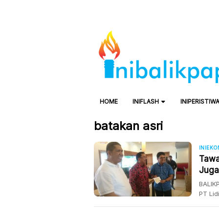
HOME
INIFLASH
INIPERISTIW
batakan asri
INIEK
Tawa
Juga
BALIKP
PT Lid
secar
Paniti