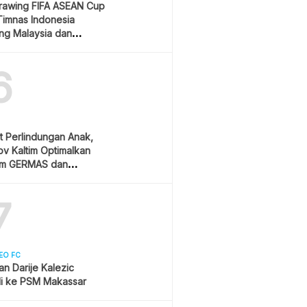
Drawing FIFA ASEAN Cup
Timnas Indonesia
ang Malaysia dan
ura
6
t Perlindungan Anak,
v Kaltim Optimalkan
am GERMAS dan
AN
7
EO FC
san Darije Kalezic
i ke PSM Makassar