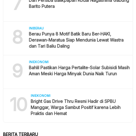
7
Dari Persiba Balikpapan Kodai Nagashima Gabung
Barito Putera
8
INIBERAU
Berau Punya 8 Motif Batik Baru Ber-HAKI,
Derawan-Maratua Siap Mendunia Lewat Wastra
dan Tari Baliu Daling
9
INIEKONOMI
Bahlil Pastikan Harga Pertalite-Solar Subisidi Masih
Aman Meski Harga Minyak Dunia Naik Turun
10
INIEKONOMI
Bright Gas Drive Thru Resmi Hadir di SPBU
Manggar, Warga Sambut Positif karena Lebih
Praktis dan Hemat
BERITA TERBARU