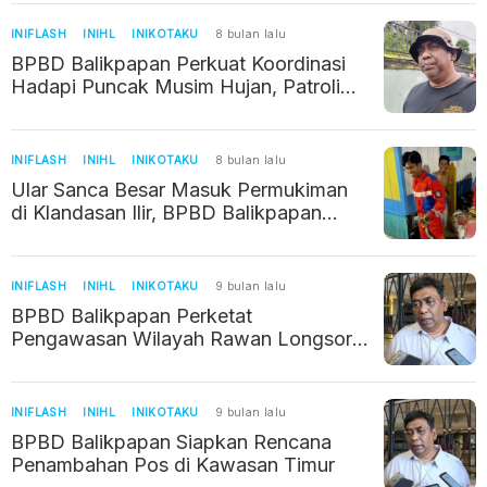
INIFLASH
INIHL
INIKOTAKU
8 bulan lalu
BPBD Balikpapan Perkuat Koordinasi
Hadapi Puncak Musim Hujan, Patroli
dan Peringatan Dini Ditingkatkan
INIFLASH
INIHL
INIKOTAKU
8 bulan lalu
Ular Sanca Besar Masuk Permukiman
di Klandasan Ilir, BPBD Balikpapan
Berhasil Evakuasi
INIFLASH
INIHL
INIKOTAKU
9 bulan lalu
BPBD Balikpapan Perketat
Pengawasan Wilayah Rawan Longsor,
Warga Diminta Siap Evakuasi Dini
INIFLASH
INIHL
INIKOTAKU
9 bulan lalu
BPBD Balikpapan Siapkan Rencana
Penambahan Pos di Kawasan Timur