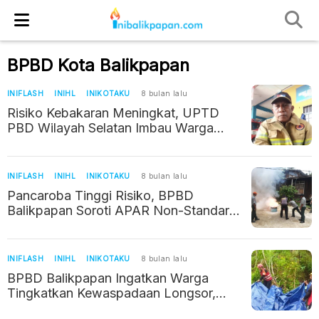
BPBD Kota Balikpapan
INIFLASH
INIHL
INIKOTAKU
8 bulan lalu
Risiko Kebakaran Meningkat, UPTD
PBD Wilayah Selatan Imbau Warga
Tingkatkan Kewaspadaan
INIFLASH
INIHL
INIKOTAKU
8 bulan lalu
Pancaroba Tinggi Risiko, BPBD
Balikpapan Soroti APAR Non-Standar
di Perusahaan
INIFLASH
INIHL
INIKOTAKU
8 bulan lalu
BPBD Balikpapan Ingatkan Warga
Tingkatkan Kewaspadaan Longsor,
Kebakaran, dan Banjir di Titik Rawan