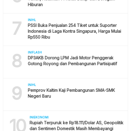
Hiburan
7
INIHL
PSSI Buka Penjualan 254 Tiket untuk Suporter
Indonesia di Laga Kontra Singapura, Harga Mulai
Rp550 Ribu
8
INIFLASH
DP3AKB Dorong LPM Jadi Motor Penggerak
Gotong Royong dan Pembangunan Partisipatif
9
INIHL
Pemprov Kaltim Kaji Pembangunan SMA-SMK
Negeri Baru
10
INIEKONOMI
Rupiah Terpuruk ke Rp18.111/Dolar AS, Geopolitik
dan Sentimen Domestik Masih Membayangi