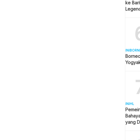
ke Bar
Legend
Spekul
INIBORN
Borneo
Yogyak
INIHL
Pemein
Bahaya
yang D
Sosial