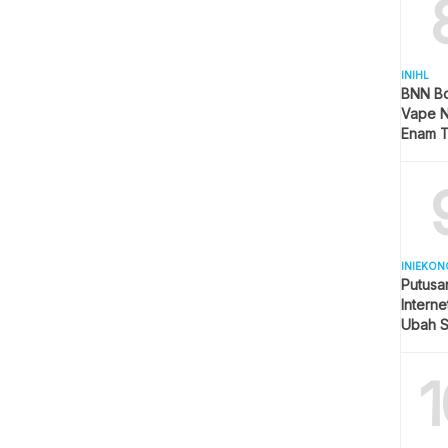
INIHL
BNN B
Vape N
Enam T
Teranc
INIEKON
Putusa
Intern
Ubah S
Seluler
1