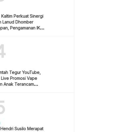
Kaltim Perkuat Sinergi
n Lanud Dhomber
apan, Pengamanan IKN
ioritas
4
ntah Tegur YouTube,
 Live Promosi Vape
an Anak Terancam
ng Sanksi Berat
5
H
 Hendri Susilo Merapat