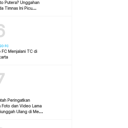
ito Putera? Unggahan
a Timnas Ini Picu
asi
6
EO FC
 FC Menjalani TC di
arta
7
tah Peringatkan
 Foto dan Video Lama
iunggah Ulang di Media