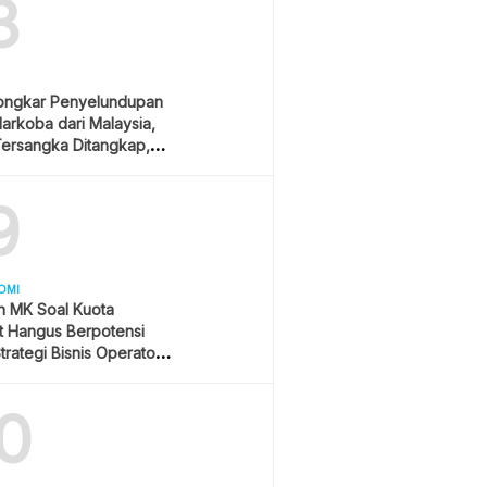
8
ongkar Penyelundupan
arkoba dari Malaysia,
ersangka Ditangkap,
am Hukuman Mati
9
OMI
n MK Soal Kuota
et Hangus Berpotensi
trategi Bisnis Operator
0