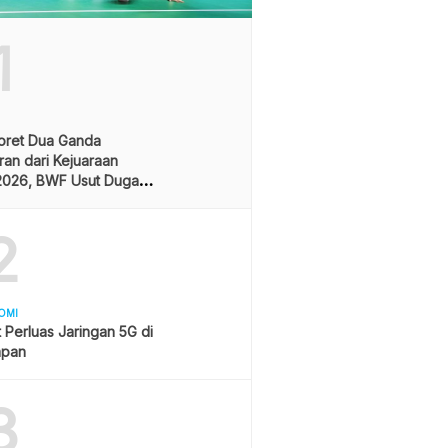
1
oret Dua Ganda
an dari Kejuaraan
2026, BWF Usut Dugaan
aran Integritas Atlet
sia
2
OMI
 Perluas Jaringan 5G di
apan
3