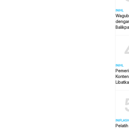
INIHL
Wagub 
denga
Balikp
Jadi Pr
INIHL
Pemeri
Konten
Libatk
Beruju
INIFLAS
Pelatih