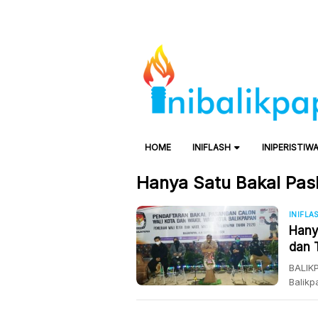
HOME
INIFLASH
INIPERISTIW
Hanya Satu Bakal Pasl
INIFLA
Hany
dan 
Diun
BALIKP
Balikp
kota 
bakal 