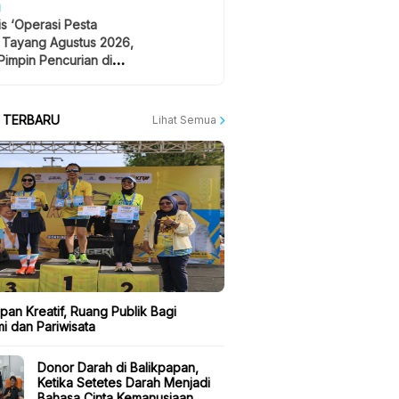
H
is ‘Operasi Pesta
 Tayang Agustus 2026,
Pimpin Pencurian di
 Festival Musik
A TERBARU
Lihat Semua
pan Kreatif, Ruang Publik Bagi
i dan Pariwisata
Donor Darah di Balikpapan,
Ketika Setetes Darah Menjadi
Bahasa Cinta Kemanusiaan