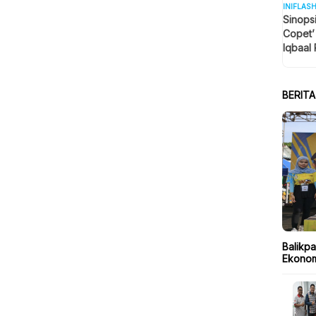
INIFLAS
Sinops
Copet’
Iqbaal 
Tengah
BERIT
Balikpa
Ekonom