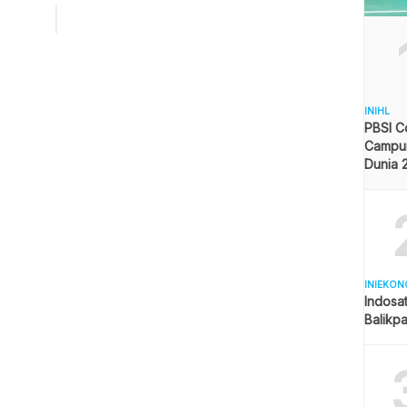
rpanjang pendaftaran dan menunda tahapan. Hal ini sesuai
 PKPU 13 tahun 2018 yang mengatur jika dalam
taran bakal calon hanya […]
INIHL
PBSI C
Campur
Dunia 
Pelangg
Indone
INIEKON
Indosat
Balikp