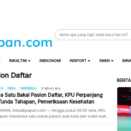
Search
for:
A
INIKALTIM
INIEKONOMI
INISPORT
INIIKN
ININ
on Daftar
BERIT
SH
INIHL
INIPEMILU
6 tahun lalu
a Satu Bakal Paslon Daftar, KPU Perpanjang
Tunda Tahapan, Pemeriksaan Kesehatan
dur
APAN, Inibalikpapan.com — Hingga pukul 00.00 wita, KPU
apan menerima satu bakal paslon wali kota dan wakil wali
Rahmad Mas’ud-Thohari Aziz yang melakukan pendaftaran
calon pada 4 September lalu. Sehingga KPU Balikpapan