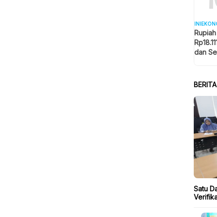
INIEKON
Rupiah
Rp18.11
dan Se
Memba
BERIT
Satu Da
Verifi