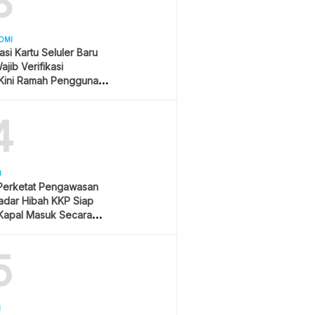
3
OMI
asi Kartu Seluler Baru
jib Verifikasi
Kini Ramah Pengguna
4
U
 Perketat Pengawasan
Radar Hibah KKP Siap
Kapal Masuk Secara
ime
5
H