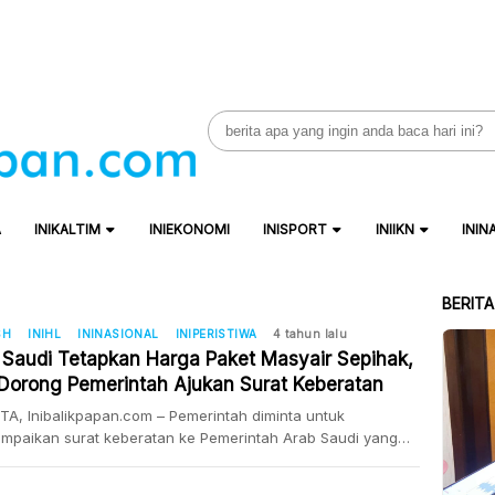
Search
for:
A
INIKALTIM
INIEKONOMI
INISPORT
INIIKN
ININ
BERIT
SH
INIHL
ININASIONAL
INIPERISTIWA
4 tahun lalu
 Saudi Tetapkan Harga Paket Masyair Sepihak,
Dorong Pemerintah Ajukan Surat Keberatan
A, Inibalikpapan.com – Pemerintah diminta untuk
mpaikan surat keberatan ke Pemerintah Arab Saudi yang
apkan harga paket masyair pada penyelenggaraan ibadah
022 secara sepihak di luar kontrak yang sudah diteken.