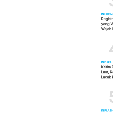
INIEKON
Registr
yang Wa
Wajah 
Hijab
INIBERA
Kaltim
Laut, 
Lacak 
Real T
INIFLAS