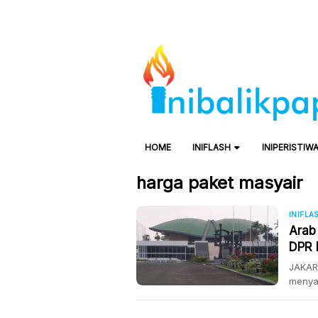
HOME
INIFLASH
INIPERISTIW
harga paket masyair
INIFLA
Arab
DPR 
JAKART
menya
menet
haji 2