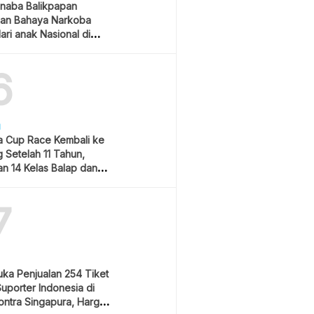
naba Balikpapan
an Bahaya Narkoba
ari anak Nasional di
 Gubernur Kaltim
6
H
 Cup Race Kembali ke
 Setelah 11 Tahun,
an 14 Kelas Balap dan
m Hiburan
7
uka Penjualan 254 Tiket
Suporter Indonesia di
ontra Singapura, Harga