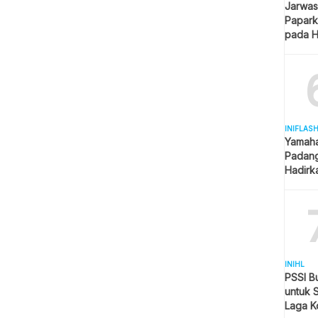
Jarwas
Papark
pada H
Kantor
INIFLAS
Yamaha
Padang
Hadirk
Beraga
INIHL
PSSI B
untuk 
Laga K