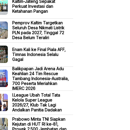
Kaltim-Jateng Sepakat
Perkuat Investasi dan
Ketahanan Pangan
Pemprov Kaltim Targetkan
Seluruh Desa Nikmati Listrik
PLN pada 2027, Tinggal 72
Desa Belum Teraliri
Enam Kali ke Final Piala AFF,
Timnas Indonesia Selalu
Gagal
Balikpapan Jadi Arena Adu
Keahlian 24 Tim Rescue
Tambang Indonesia-Australia,
700 Peserta Meriahkan
IMERC 2026
I.League Ubah Total Tata
Kelola Super League
2026/27, Klub Tak Lagi
Andalkan Panitia Dadakan
Prabowo Minta TNI Siapkan
Kejutan di HUT RI ke-81,
Proyek 2.500 Jembatan dan