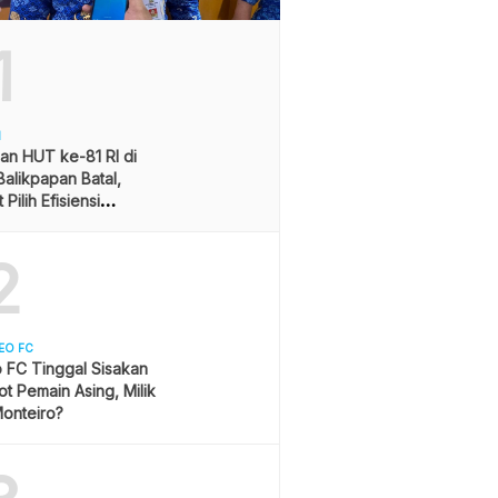
1
H
an HUT ke-81 RI di
alikpapan Batal,
Pilih Efisiensi
ran
2
EO FC
 FC Tinggal Sisakan
ot Pemain Asing, Milik
onteiro?