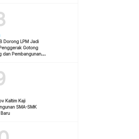
Rp550 Ribu
8
H
 Dorong LPM Jadi
Penggerak Gotong
g dan Pembangunan
atif
9
v Kaltim Kaji
ngunan SMA-SMK
 Baru
0