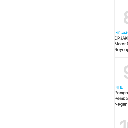
Mulai 
INIFLAS
DP3AKB
Motor 
Royon
Partisip
INIHL
Pempro
Pemba
Negeri
1