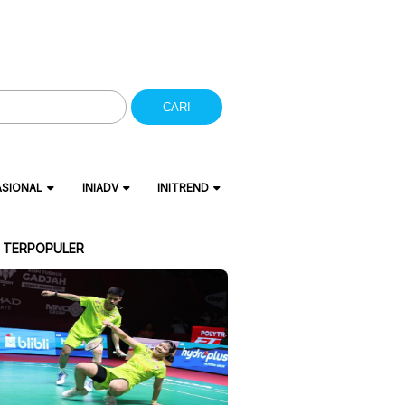
CARI
ASIONAL
INIADV
INITREND
A TERPOPULER