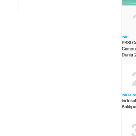
Kalimantan Timur dalam rangka Hari Bhayangkara ke 76
 Sebanyak 76 meja beserta 219 tenaga kesehatan disiapkan
melakukan khitan kepada sekitar […]
INIHL
PBSI C
Campur
Dunia 
Pelangg
Indone
INIEKON
Indosat
Balikp