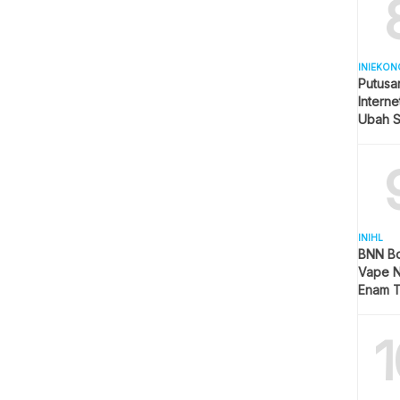
INIEKON
Putusa
Intern
Ubah S
Seluler
INIHL
BNN B
Vape N
Enam T
Teranc
1