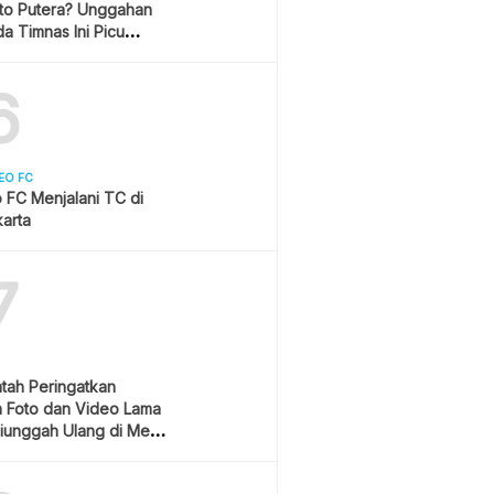
ito Putera? Unggahan
a Timnas Ini Picu
asi
6
EO FC
 FC Menjalani TC di
arta
7
tah Peringatkan
 Foto dan Video Lama
iunggah Ulang di Media