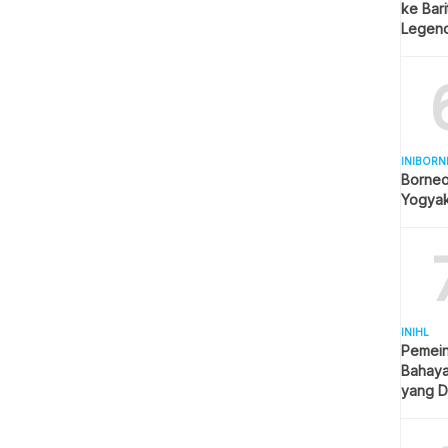
ke Bar
Legend
Spekul
INIBORN
Borneo
Yogyak
INIHL
Pemein
Bahaya
yang D
Sosial