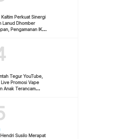
Kaltim Perkuat Sinergi
n Lanud Dhomber
apan, Pengamanan IKN
ioritas
4
ntah Tegur YouTube,
 Live Promosi Vape
an Anak Terancam
ng Sanksi Berat
5
H
 Hendri Susilo Merapat