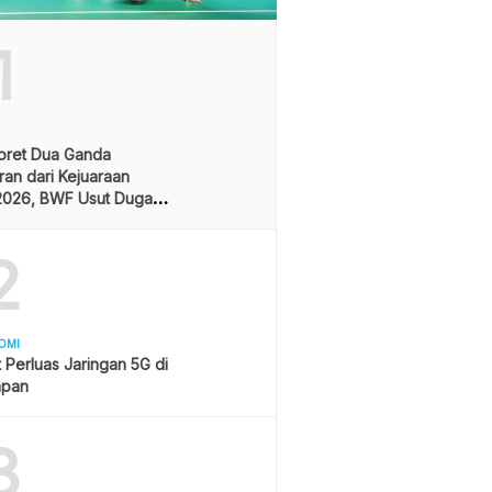
1
oret Dua Ganda
an dari Kejuaraan
2026, BWF Usut Dugaan
aran Integritas Atlet
sia
2
OMI
 Perluas Jaringan 5G di
apan
3