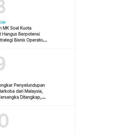
8
OMI
n MK Soal Kuota
et Hangus Berpotensi
trategi Bisnis Operator
9
ongkar Penyelundupan
arkoba dari Malaysia,
ersangka Ditangkap,
am Hukuman Mati
0