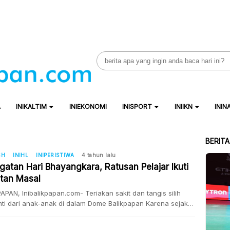
Search
for:
A
INIKALTIM
INIEKONOMI
INISPORT
INIIKN
ININ
BERIT
SH
INIHL
INIPERISTIWA
4 tahun lalu
gatan Hari Bhayangkara, Ratusan Pelajar Ikuti
tan Masal
APAN, Inibalikpapan.com- Teriakan sakit dan tangis silih
ti dari anak-anak di dalam Dome Balikpapan Karena sejak
08.00 wita, mereka mengikuti sunatan masal. Kegiatan
n masal ini merupakan bakti kesehatan yang dilakukan