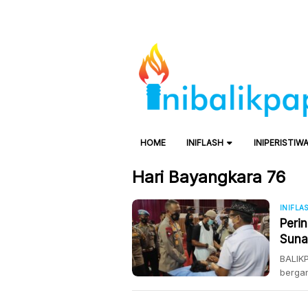
HOME
INIFLASH
INIPERISTIW
Hari Bayangkara 76
INIFLA
Perin
Suna
BALIKP
bergan
pukul 
sunata