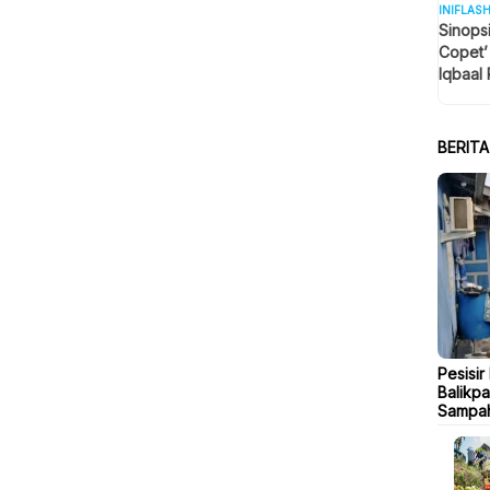
INIFLAS
Sinops
Copet’
Iqbaal 
Tengah
BERIT
Pesisir
Balikp
Sampa