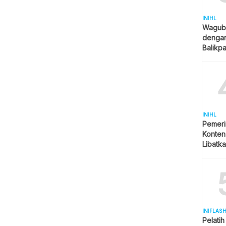
INIHL
Wagub 
denga
Balikp
Jadi Pr
INIHL
Pemeri
Konten
Libatk
Beruju
INIFLAS
Pelatih