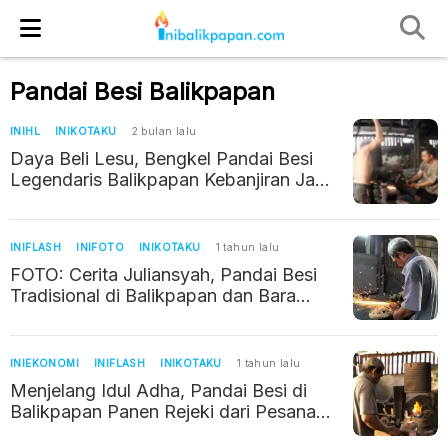
Pandai Besi Balikpapan
INIHL
INIKOTAKU
2 bulan lalu
Daya Beli Lesu, Bengkel Pandai Besi
Legendaris Balikpapan Kebanjiran Jasa
Asah Ketimbang Beli Parang Baru
INIFLASH
INIFOTO
INIKOTAKU
1 tahun lalu
FOTO: Cerita Juliansyah, Pandai Besi
Tradisional di Balikpapan dan Bara
yang Tak Padam
INIEKONOMI
INIFLASH
INIKOTAKU
1 tahun lalu
Menjelang Idul Adha, Pandai Besi di
Balikpapan Panen Rejeki dari Pesanan
Alat Potong Hewan