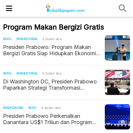
Program Makan Bergizi Gratis
INIHL
ININASIONAL
2 bulan lalu
Presiden Prabowo: Program Makan
Bergizi Gratis Siap Hidupkan Ekonomi
Desa dan Cetak 3 Juta Lapangan Kerja
INIHL
ININASIONAL
5 bulan lalu
Di Washington DC, Presiden Prabowo
Paparkan Strategi Transformasi
Nasional: Dari Makan Bergizi hingga
Digitalisasi Pendidikan
INIEKONOMI
INIHL
6 bulan lalu
Presiden Prabowo Perkenalkan
Danantara US$1 Triliun dan Program
Makan Bergizi