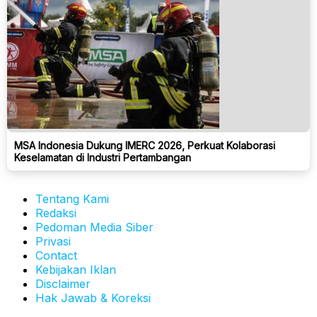
MSA Indonesia Dukung IMERC 2026, Perkuat Kolaborasi
Keselamatan di Industri Pertambangan
Tentang Kami
Redaksi
Pedoman Media Siber
Privasi
Contact
Kebijakan Iklan
Disclaimer
Hak Jawab & Koreksi