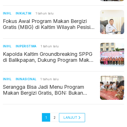
INIHL
INIKALTIM
1 tahun lalu
Fokus Awal Program Makan Bergizi
Gratis (MBG) di Kaltim Wilayah Pesisir
dan Daerah Terpencil
INIHL
INIPERISTIWA
1 tahun lalu
Kapolda Kaltim Groundbreaking SPPG
di Balikpapan, Dukung Program Makan
Bergizi Gratis
INIHL
ININASIONAL
1 tahun lalu
Serangga Bisa Jadi Menu Program
Makan Bergizi Gratis, BGN: Bukan
Standar Nasional
1
2
LANJUT