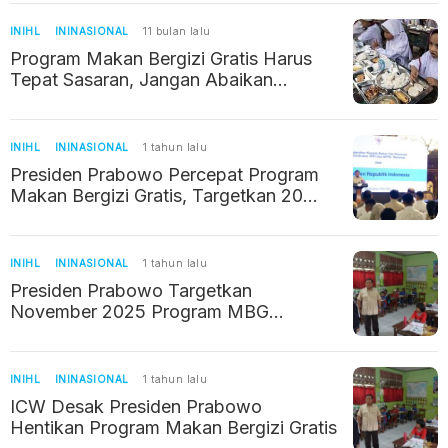
INIHL
ININASIONAL
11 bulan lalu
Program Makan Bergizi Gratis Harus
Tepat Sasaran, Jangan Abaikan
Keluhan Masyarakat
INIHL
ININASIONAL
1 tahun lalu
Presiden Prabowo Percepat Program
Makan Bergizi Gratis, Targetkan 20
Juta Penerima Manfaat Agustus 2025
INIHL
ININASIONAL
1 tahun lalu
Presiden Prabowo Targetkan
November 2025 Program MBG
Menyasar 82,9 Juta Jiwa, Termasuk
Ibu Hamil
INIHL
ININASIONAL
1 tahun lalu
ICW Desak Presiden Prabowo
Hentikan Program Makan Bergizi Gratis