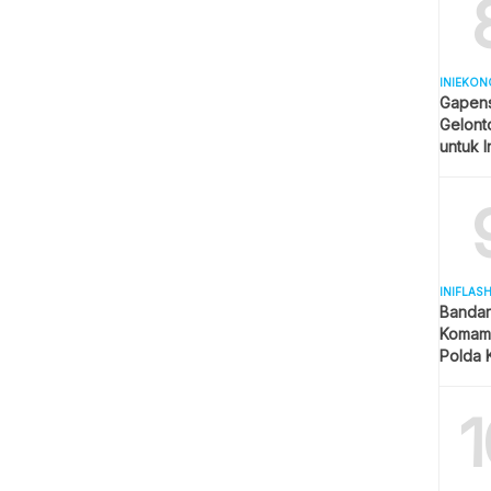
INIEKON
Gapens
Gelonto
untuk I
INIFLAS
Bandar
Komam 
Polda K
dan La
1