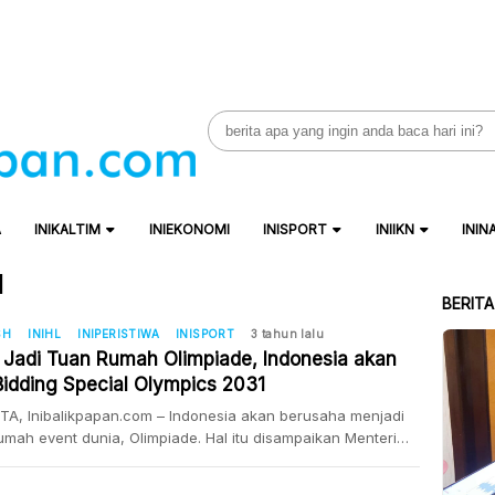
Search
for:
A
INIKALTIM
INIEKONOMI
INISPORT
INIIKN
ININ
1
BERIT
SH
INIHL
INIPERISTIWA
INISPORT
3 tahun lalu
n Jadi Tuan Rumah Olimpiade, Indonesia akan
 Bidding Special Olympics 2031
A, Inibalikpapan.com – Indonesia akan berusaha menjadi
umah event dunia, Olimpiade. Hal itu disampaikan Menteri
a dan Olahraga Zainudin Amali Dia mengatakan, Indonesia
engikuti bidding untuk menjadi tuan rumah Special