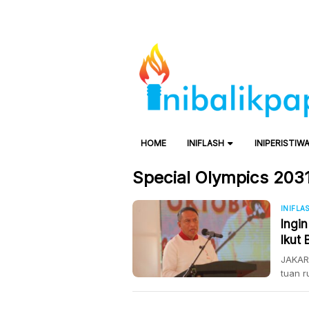
HOME
INIFLASH
INIPERISTIW
Special Olympics 203
INIFLA
Ingi
Ikut
JAKART
tuan r
Pemud
akan m