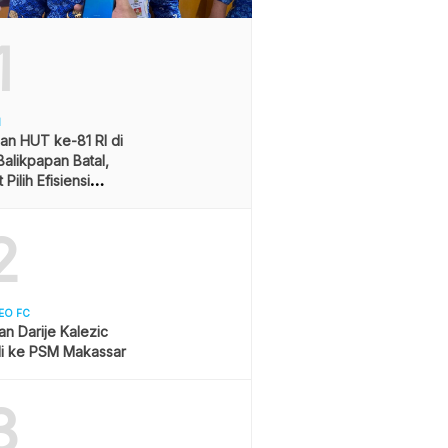
1
H
an HUT ke-81 RI di
alikpapan Batal,
Pilih Efisiensi
ran
2
EO FC
san Darije Kalezic
i ke PSM Makassar
3