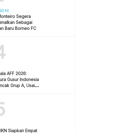
EO FC
onteiro Segera
enalkan Sebagai
an Baru Borneo FC
4
iala AFF 2026:
ura Gusur Indonesia
uncak Grup A, Usai
 Lawan Vietnam
5
a IKN Siapkan Empat