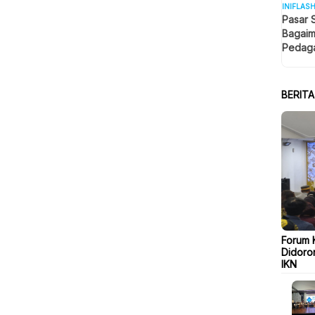
INIFLAS
Pasar 
Bagaim
Pedaga
Berjua
BERIT
Forum 
Didoro
IKN