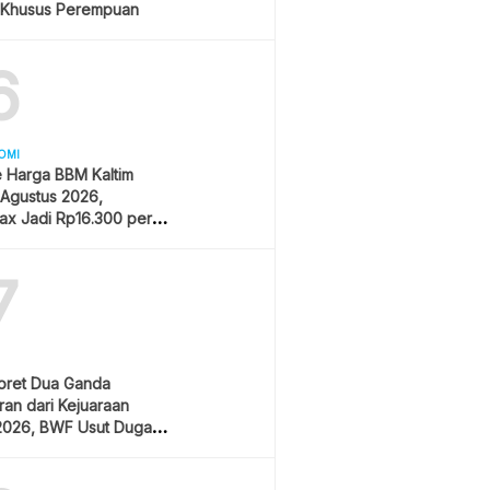
 Khusus Perempuan
6
OMI
 Harga BBM Kaltim
 Agustus 2026,
ax Jadi Rp16.300 per
7
oret Dua Ganda
an dari Kejuaraan
2026, BWF Usut Dugaan
aran Integritas Atlet
sia