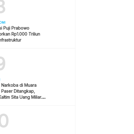
8
OMI
i Puji Prabowo
rkan Rp1.000 Triliun
nfrastruktur
9
H
 Narkoba di Muara
Paser Ditangkap,
altim Sita Uang Miliaran
han Sawit
0