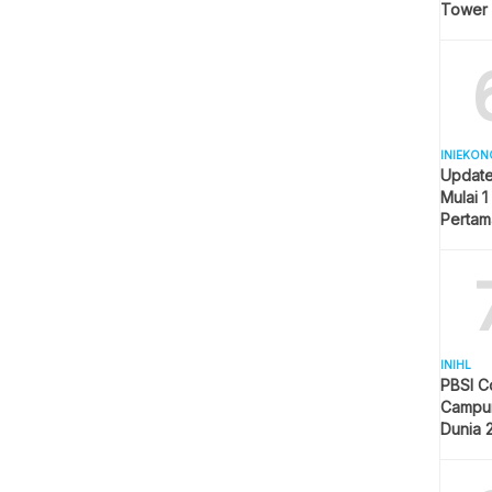
Tower
INIEKON
Update
Mulai 1
Pertam
Liter
INIHL
PBSI C
Campur
Dunia 
Pelangg
Indone