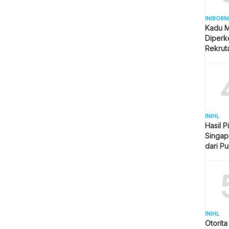
INIBORN
Kadu M
Diperk
Rekrut
INIHL
Hasil P
Singap
dari P
Imbang
INIHL
Otorit