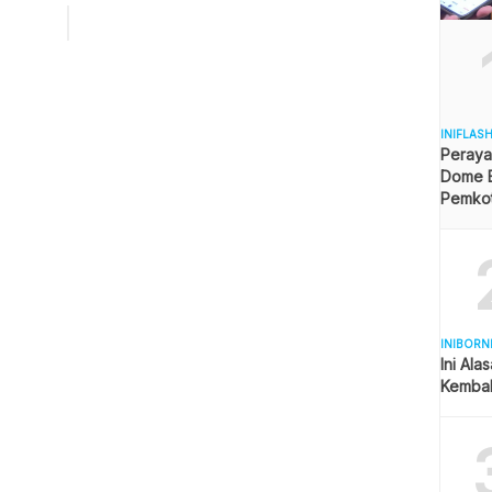
cs tahun 2031 dan bidding menjadi tuan rumah Olimpiade
2036 mendatang. “Kita juga akan niat bidding untuk tuan
 Special Olympics Tahun […]
INIFLAS
Peraya
Dome B
Pemkot 
Angga
INIBORN
Ini Ala
Kembal