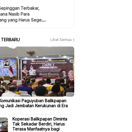
H
Sepinggan Terbakar,
ana Nasib Para
ng yang Harus Segera
lan?
A TERBARU
Lihat Semua
Komunikasi Paguyuban Balikpapan
ng Jadi Jembatan Kerukunan di Era
Koperasi Balikpapan Diminta
Tak Sekadar Berdiri, Harus
Terasa Manfaatnya bagi