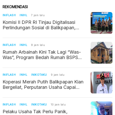
REKOMENDASI
INIFLASH
INIHL
7 jam lalu
Komisi II DPR RI Tinjau Digitalisasi
Perlindungan Sosial di Balikpapan,
Verifikasi Data Warga Diperkuat
INIFLASH
INIHL
8 jam lalu
Rumah Arbainah Kini Tak Lagi “Was-
Was”, Program Bedah Rumah BSPS
Ubah Hunian Jadi Layak
INIFLASH
INIHL
INIKOTAKU
9 jam lalu
Koperasi Merah Putih Balikpapan Kian
Bergeliat, Perputaran Usaha Capai
Rp1,6 Miliar
INIFLASH
INIHL
INIKOTAKU
10 jam lalu
Pelaku Usaha Tak Perlu Panik,