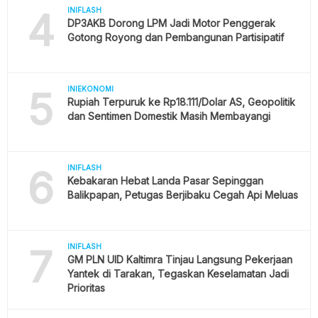
4
INIFLASH
DP3AKB Dorong LPM Jadi Motor Penggerak
Gotong Royong dan Pembangunan Partisipatif
5
INIEKONOMI
Rupiah Terpuruk ke Rp18.111/Dolar AS, Geopolitik
dan Sentimen Domestik Masih Membayangi
6
INIFLASH
Kebakaran Hebat Landa Pasar Sepinggan
Balikpapan, Petugas Berjibaku Cegah Api Meluas
7
INIFLASH
GM PLN UID Kaltimra Tinjau Langsung Pekerjaan
Yantek di Tarakan, Tegaskan Keselamatan Jadi
Prioritas