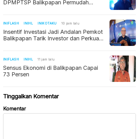
DPMPTSP Balikpapan Permudah
Cetak Ulang NIB Secara Mandiri
INIFLASH
INIHL
INIKOTAKU
10 jam lalu
Insentif Investasi Jadi Andalan Pemkot
Balikpapan Tarik Investor dan Perkuat
Ekonomi Daerah
INIFLASH
INIHL
11 jam lalu
Sensus Ekonomi di Balikpapan Capai
73 Persen
Tinggalkan Komentar
Komentar