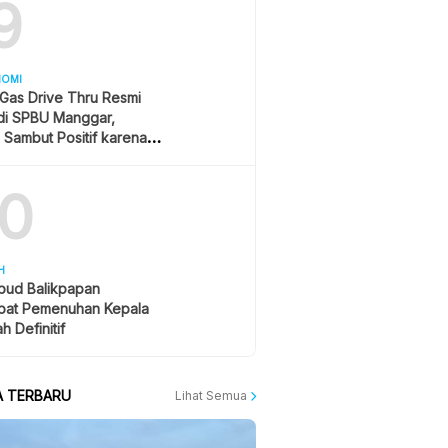
9
NOMI
 Gas Drive Thru Resmi
 di SPBU Manggar,
Sambut Positif karena
Praktis dan Hemat
10
H
bud Balikpapan
pat Pemenuhan Kepala
h Definitif
A TERBARU
Lihat Semua