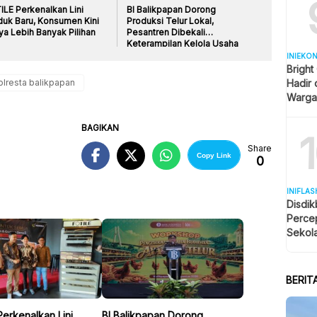
ILE Perkenalkan Lini
BI Balikpapan Dorong
duk Baru, Konsumen Kini
Produksi Telur Lokal,
ya Lebih Banyak Pilihan
Pesantren Dibekali
Keterampilan Kelola Usaha
Ayam Petelur
INIEKO
Bright
olresta balikpapan
Hadir
Warga 
Lebih 
BAGIKAN
Share
Copy Link
0
INIFLAS
Disdik
Perce
Sekola
BERIT
erkenalkan Lini
BI Balikpapan Dorong