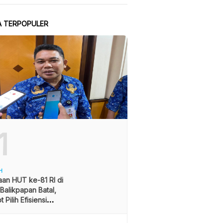
A TERPOPULER
1
H
an HUT ke-81 RI di
alikpapan Batal,
 Pilih Efisiensi
ran