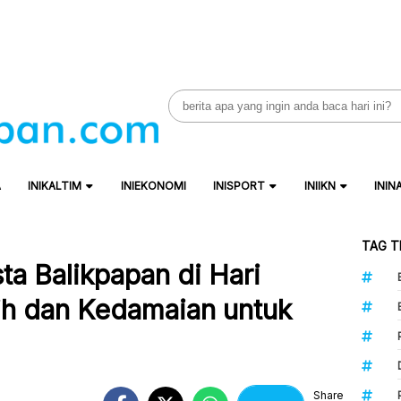
Search
for:
A
INIKALTIM
INIEKONOMI
INISPORT
INIIKN
ININ
TAG T
sta Balikpapan di Hari
ih dan Kedamaian untuk
Share