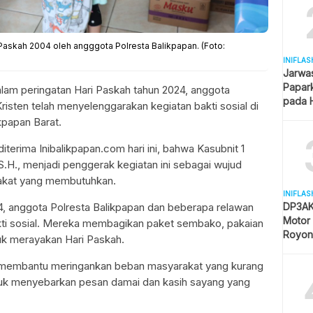
askah 2004 oleh angggota Polresta Balikpapan. (Foto:
INIFLAS
Jarwa
Papar
alam peringatan Hari Paskah tahun 2024, anggota
pada H
isten telah menyelenggarakan kegiatan bakti sosial di
Kantor
kpapan Barat.
iterima Inibalikpapan.com hari ini, bahwa Kasubnit 1
 S.H., menjadi penggerak kegiatan ini sebagai wujud
rakat yang membutuhkan.
INIFLAS
024, anggota Polresta Balikpapan dan beberapa relawan
DP3AK
Motor
kti sosial. Mereka membagikan paket sembako, pakaian
Royon
uk merayakan Hari Paskah.
Partisi
ama membantu meringankan beban masyarakat yang kurang
tuk menyebarkan pesan damai dan kasih sayang yang