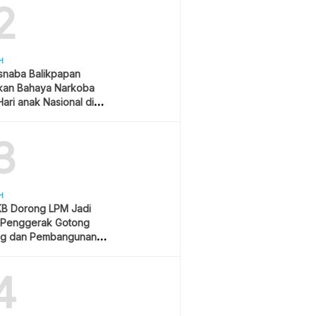
2
H
snaba Balikpapan
kan Bahaya Narkoba
ari anak Nasional di
 Gubernur Kaltim
3
H
B Dorong LPM Jadi
 Penggerak Gotong
g dan Pembangunan
patif
4