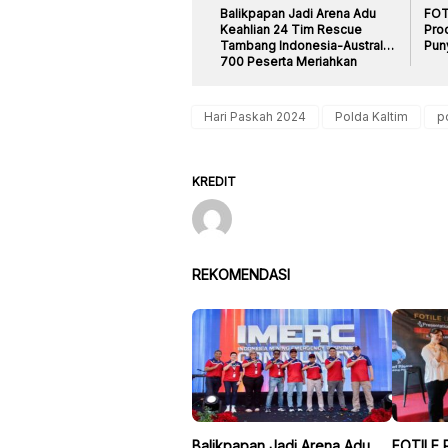
Balikpapan Jadi Arena Adu
FOT
Keahlian 24 Tim Rescue
Pro
Tambang Indonesia-Australia,
Pun
700 Peserta Meriahkan
IMERC 2026
Hari Paskah 2024
Polda Kaltim
p
KREDIT
REKOMENDASI
Balikpapan Jadi Arena Adu
FOTILE P