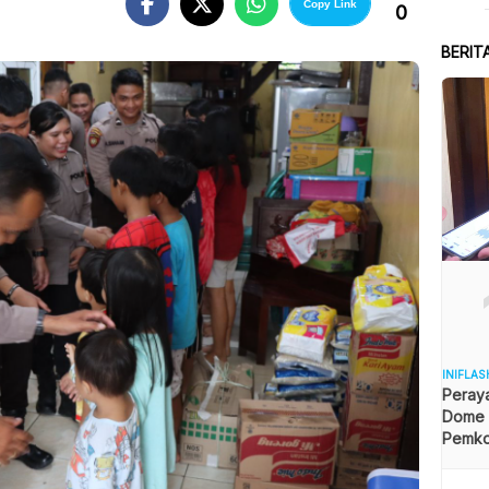
Copy Link
0
BERIT
INIFLAS
Peraya
Dome B
Pemkot
Angga