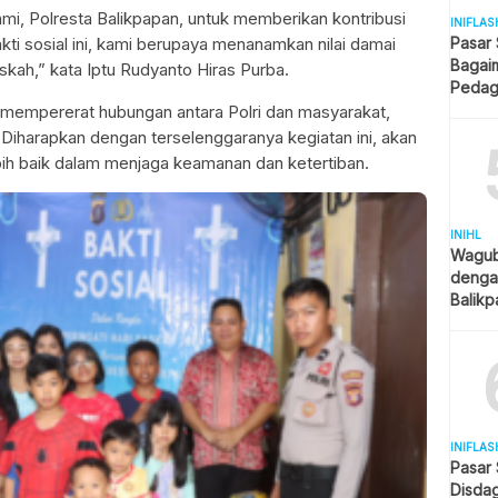
kami, Polresta Balikpapan, untuk memberikan kontribusi
INIFLAS
kti sosial ini, kami berupaya menanamkan nilai damai
Pasar
Bagai
skah,” kata Iptu Rudyanto Hiras Purba.
Pedag
Berjua
tuk mempererat hubungan antara Polri dan masyarakat,
. Diharapkan dengan terselenggaranya kegiatan ini, akan
ebih baik dalam menjaga keamanan dan ketertiban.
INIHL
Wagub 
denga
Balik
Jadi Pr
INIFLAS
Pasar
Disda