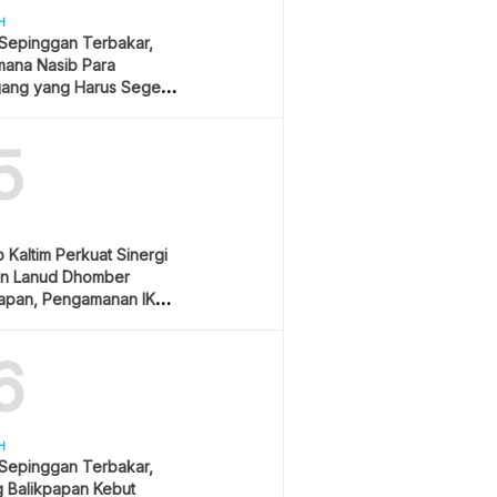
H
 Sepinggan Terbakar,
mana Nasib Para
ang yang Harus Segera
lan?
5
Kaltim Perkuat Sinergi
n Lanud Dhomber
papan, Pengamanan IKN
ioritas
6
H
 Sepinggan Terbakar,
g Balikpapan Kebut