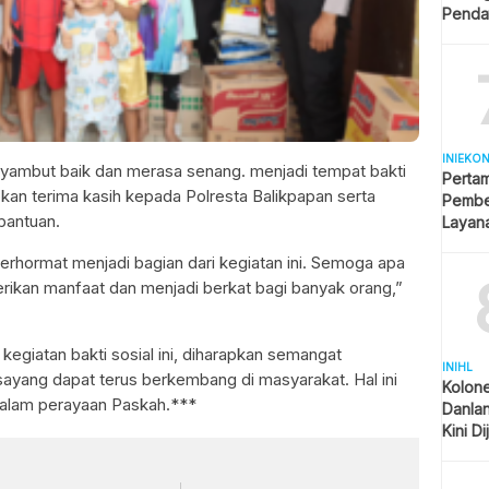
Penda
Revita
INIEKO
ambut baik dan merasa senang. menjadi tempat bakti
Perta
kan terima kasih kepada Polresta Balikpapan serta
Pembel
bantuan.
Layana
Indone
erhormat menjadi bagian dari kegiatan ini. Semoga apa
rikan manfaat dan menjadi berkat bagi banyak orang,”
kegiatan bakti sosial ini, diharapkan semangat
INIHL
ayang dapat terus berkembang di masyarakat. Hal ini
Kolone
t dalam perayaan Paskah.***
Danla
Kini D
Ngura