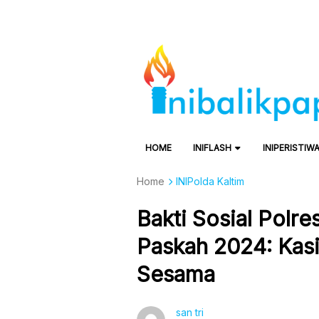
HOME
INIFLASH
INIPERISTIW
Home
INIPolda Kaltim
Bakti Sosial Polre
Paskah 2024: Kas
Sesama
san tri