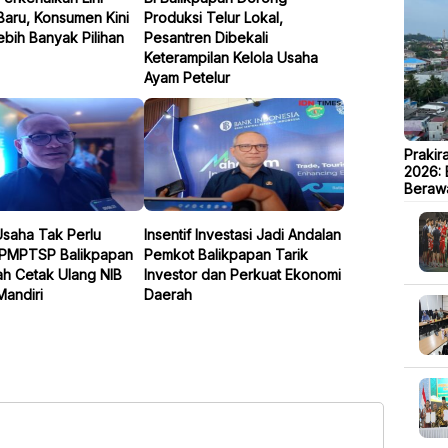
Baru, Konsumen Kini
Produksi Telur Lokal,
bih Banyak Pilihan
Pesantren Dibekali
Keterampilan Kelola Usaha
Ayam Petelur
Prakir
2026: 
Beraw
Usaha Tak Perlu
Insentif Investasi Jadi Andalan
DPMPTSP Balikpapan
Pemkot Balikpapan Tarik
h Cetak Ulang NIB
Investor dan Perkuat Ekonomi
Mandiri
Daerah