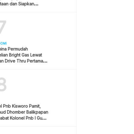
taan dan Siapkan
lisasi
7
NOMI
mina Permudah
ian Bright Gas Lewat
n Drive Thru Pertama di
sia
8
l Pnb Kisworo Pamit,
nud Dhomber Balikpapan
ijabat Kolonel Pnb I Gusti
h Sorga