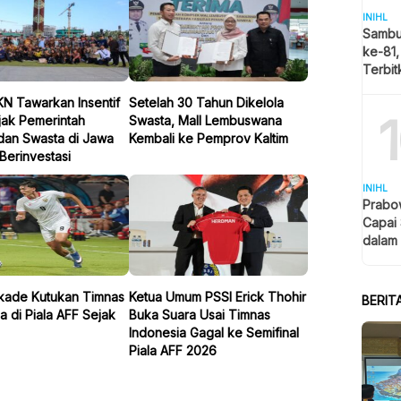
INIHL
Sambu
ke-81,
Terbi
Pemba
IKN Tawarkan Insentif
Setelah 30 Tahun Dikelola
Putih
Ajak Pemerintah
Swasta, Mall Lembuswana
dan Swasta di Jawa
Kembali ke Pemprov Kaltim
Berinvestasi
INIHL
Prabo
Capai
dalam
kade Kutukan Timnas
Ketua Umum PSSI Erick Thohir
BERIT
a di Piala AFF Sejak
Buka Suara Usai Timnas
Indonesia Gagal ke Semifinal
Piala AFF 2026