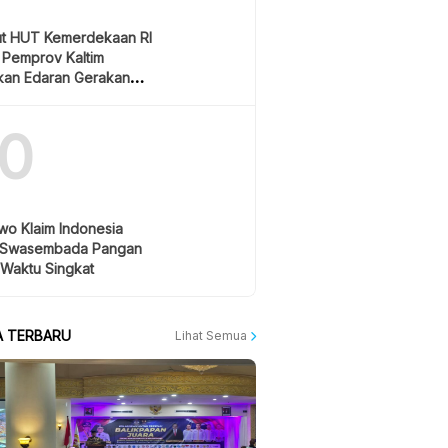
t HUT Kemerdekaan RI
 Pemprov Kaltim
tkan Edaran Gerakan
gian Bendera Merah
10
wo Klaim Indonesia
 Swasembada Pangan
 Waktu Singkat
A TERBARU
Lihat Semua