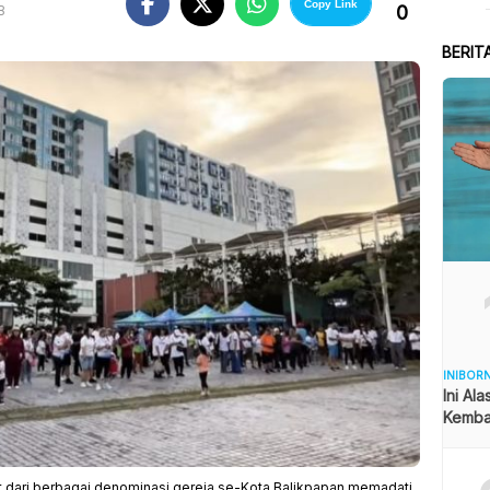
Copy Link
0
B
BERIT
INIBOR
Ini Al
Kemba
 dari berbagai denominasi gereja se-Kota Balikpapan memadati