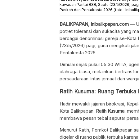
kawasan Pantai BSB, Sabtu (23/5/2026) pag
Paskah dan Pentakosta 2026.(foto : Inibali
BALIKPAPAN, Inibalikpapan.com
— Ud
potret toleransi dan sukacita yang m
berbagai denominasi gereja se-Kota
(23/5/2026) pagi, guna mengikuti ja
Pentakosta 2026.
Dimulai sejak pukul 05.30 WITA, agend
olahraga biasa, melainkan bertransfor
persaudaraan lintas jemaat dan warga
Ratih Kusuma: Ruang Terbuka 
Hadir mewakili jajaran birokrasi, Kep
Kota Balikpapan,
Ratih Kusuma
, membe
membawa pesan tebal seputar persat
Menurut Ratih, Pemkot Balikpapan s
digelar di ruang publik terbuka karena