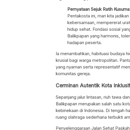
Pernyataan Sejuk Ratih Kusuma
Pentakosta ini, mari kita jadik
kebersamaan, mempererat urat
hidup sehat. Fondasi sosial ya
Balikpapan yang harmonis, toler
hadapan peserta.
Ia menambahkan, habituasi budaya hid
krusial bagi warga metropolitan. Panta
yang nyaman serta representatif mend
komunitas gereja.
Cerminan Autentik Kota Inklus
Sepanjang jalur lintasan, riuh tawa 
Balikpapan merupakan salah satu kota 
kebinekaan di Indonesia. Di tengah 
ruang olahraga sederhana terbukti am
Penyelenggaraan Jalan Sehat Paskah