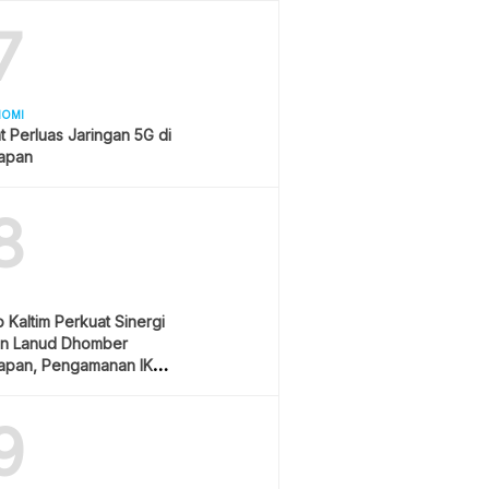
7
NOMI
t Perluas Jaringan 5G di
papan
8
Kaltim Perkuat Sinergi
n Lanud Dhomber
papan, Pengamanan IKN
ioritas
9