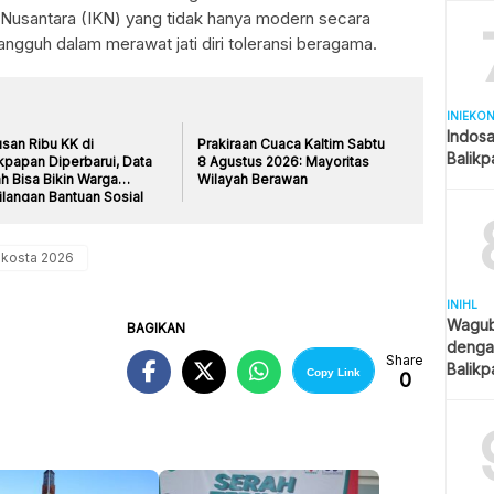
 Nusantara (IKN) yang tidak hanya modern secara
tangguh dalam merawat jati diri toleransi beragama.
INIEKO
Indosa
san Ribu KK di
Prakiraan Cuaca Kaltim Sabtu
Balik
kpapan Diperbarui, Data
8 Agustus 2026: Mayoritas
h Bisa Bikin Warga
Wilayah Berawan
ilangan Bantuan Sosial
akosta 2026
INIHL
Wagub 
BAGIKAN
denga
Share
Balik
Copy Link
0
Jadi Pr