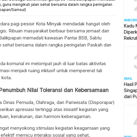
i, guna mengikuti jalan sehat bersama dalam rangka peringatan
kpapan/Samsul)
INIBOR
ara pagi pesisir Kota Minyak mendadak hangat oleh
Kadu 
agis. Ribuan masyarakat berbaur bersama jemaat dari
Diper
 Balikpapan memadati kawasan Pantai BSB, Sabtu
Rekru
lan sehat bersama dalam rangka peringatan Paskah dan
a komunal ini melompat jauh di luar batas aktivitas
masi menjadi ruang inklusif untuk mempererat tali
 kota.
INIHL
Hasil 
Penumbuh Nilai Toleransi dan Kebersamaan
Singap
dari P
ala Dinas Pemuda, Olahraga, dan Pariwisata (Disporapar)
Imban
rikan apresiasi tertinggi atas inisiatif kegiatan yang
uan, kerukunan, dan harmoni keberagaman.
angat menyokong stimulasi kegiatan keagamaan yang
 efektif memicu interaksi sosial yang sehat.