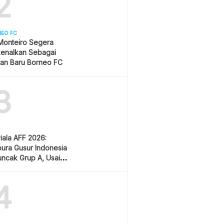
2
NEO FC
Monteiro Segera
kenalkan Sebagai
tan Baru Borneo FC
3
Piala AFF 2026:
ura Gusur Indonesia
uncak Grup A, Usai
g Lawan Vietnam
4