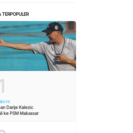
A TERPOPULER
1
NEO FC
asan Darije Kalezic
li ke PSM Makassar