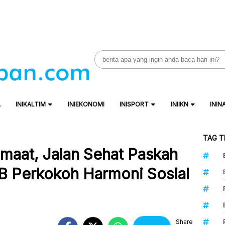
Search
for:
A
INIKALTIM
INIEKONOMI
INISPORT
INIIKN
ININ
TAG T
emaat, Jalan Sehat Paskah
SB Perkokoh Harmoni Sosial
Share