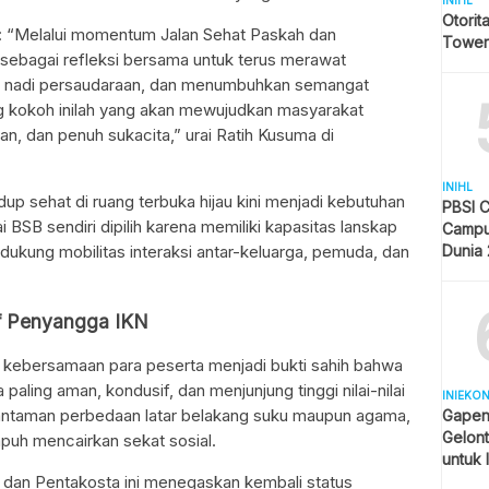
INIHL
Otorit
: “Melalui momentum Jalan Sehat Paskah dan
Tower
an sebagai refleksi bersama untuk terus merawat
 nadi persaudaraan, dan menumbuhkan semangat
ng kokoh inilah yang akan mewujudkan masyarakat
an, dan penuh sukacita,” urai Ratih Kusuma di
INIHL
up sehat di ruang terbuka hijau kini menjadi kebutuhan
PBSI 
i BSB sendiri dipilih karena memiliki kapasitas lanskap
Campu
Dunia
ukung mobilitas interaksi antar-keluarga, pemuda, dan
Pelang
Indone
if Penyangga IKN
dan kebersamaan para peserta menjadi bukti sahih bahwa
paling aman, kondusif, dan menjunjung tinggi nilai-nilai
INIEKO
hantaman perbedaan latar belakang suku maupun agama,
Gapen
Gelont
puh mencairkan sekat sosial.
untuk 
 dan Pentakosta ini menegaskan kembali status