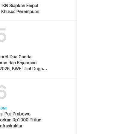
a IKN Siapkan Empat
 Khusus Perempuan
5
Coret Dua Ganda
ran dari Kejuaraan
 2026, BWF Usut Dugaan
garan Integritas Atlet
sia
6
NOMI
si Puji Prabowo
orkan Rp1.000 Triliun
Infrastruktur