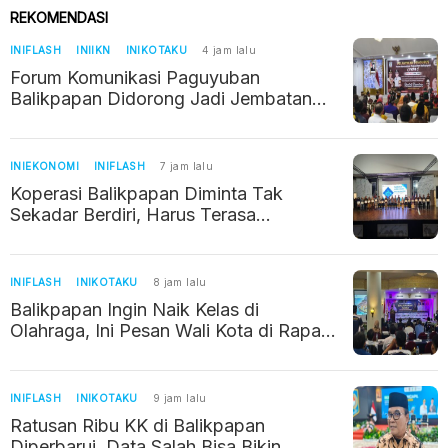
REKOMENDASI
INIFLASH
INIIKN
INIKOTAKU
4 jam lalu
Forum Komunikasi Paguyuban
Balikpapan Didorong Jadi Jembatan
Kerukunan di Era IKN
INIEKONOMI
INIFLASH
7 jam lalu
Koperasi Balikpapan Diminta Tak
Sekadar Berdiri, Harus Terasa
Manfaatnya bagi Warga
INIFLASH
INIKOTAKU
8 jam lalu
Balikpapan Ingin Naik Kelas di
Olahraga, Ini Pesan Wali Kota di Rapat
Kerja KONI
INIFLASH
INIKOTAKU
9 jam lalu
Ratusan Ribu KK di Balikpapan
Diperbarui, Data Salah Bisa Bikin