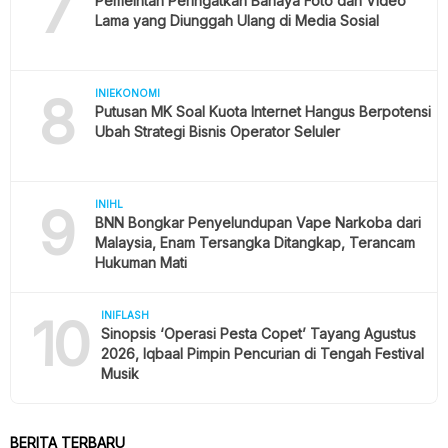
7
Pemeintah Peringatkan Bahaya Foto dan Video
Lama yang Diunggah Ulang di Media Sosial
8
INIEKONOMI
Putusan MK Soal Kuota Internet Hangus Berpotensi
Ubah Strategi Bisnis Operator Seluler
9
INIHL
BNN Bongkar Penyelundupan Vape Narkoba dari
Malaysia, Enam Tersangka Ditangkap, Terancam
Hukuman Mati
10
INIFLASH
Sinopsis ‘Operasi Pesta Copet’ Tayang Agustus
2026, Iqbaal Pimpin Pencurian di Tengah Festival
Musik
BERITA TERBARU