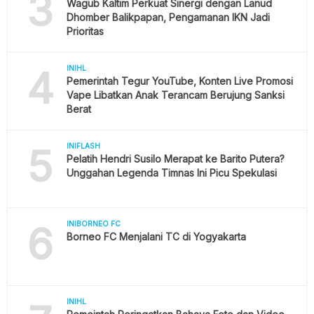
3
Wagub Kaltim Perkuat Sinergi dengan Lanud
Dhomber Balikpapan, Pengamanan IKN Jadi
Prioritas
4
INIHL
Pemerintah Tegur YouTube, Konten Live Promosi
Vape Libatkan Anak Terancam Berujung Sanksi
Berat
5
INIFLASH
Pelatih Hendri Susilo Merapat ke Barito Putera?
Unggahan Legenda Timnas Ini Picu Spekulasi
6
INIBORNEO FC
Borneo FC Menjalani TC di Yogyakarta
INIHL