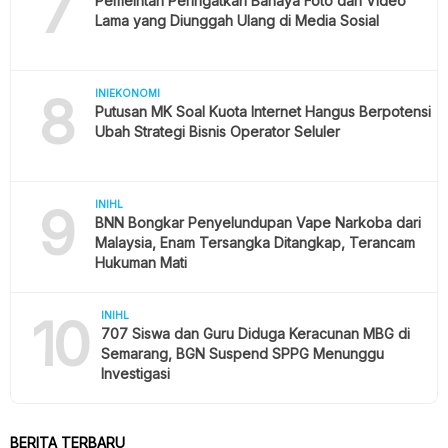
7
Pemeintah Peringatkan Bahaya Foto dan Video
Lama yang Diunggah Ulang di Media Sosial
8
INIEKONOMI
Putusan MK Soal Kuota Internet Hangus Berpotensi
Ubah Strategi Bisnis Operator Seluler
9
INIHL
BNN Bongkar Penyelundupan Vape Narkoba dari
Malaysia, Enam Tersangka Ditangkap, Terancam
Hukuman Mati
10
INIHL
707 Siswa dan Guru Diduga Keracunan MBG di
Semarang, BGN Suspend SPPG Menunggu
Investigasi
BERITA TERBARU