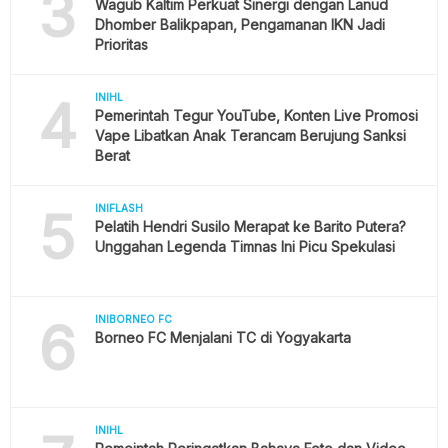
3
Wagub Kaltim Perkuat Sinergi dengan Lanud
Dhomber Balikpapan, Pengamanan IKN Jadi
Prioritas
4
INIHL
Pemerintah Tegur YouTube, Konten Live Promosi
Vape Libatkan Anak Terancam Berujung Sanksi
Berat
5
INIFLASH
Pelatih Hendri Susilo Merapat ke Barito Putera?
Unggahan Legenda Timnas Ini Picu Spekulasi
6
INIBORNEO FC
Borneo FC Menjalani TC di Yogyakarta
INIHL