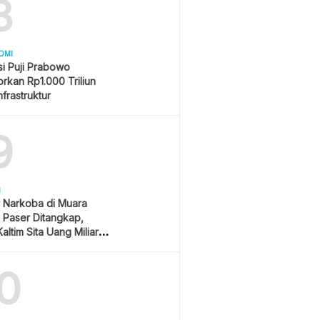
8
OMI
i Puji Prabowo
rkan Rp1.000 Triliun
nfrastruktur
9
H
 Narkoba di Muara
Paser Ditangkap,
altim Sita Uang Miliaran
han Sawit
0