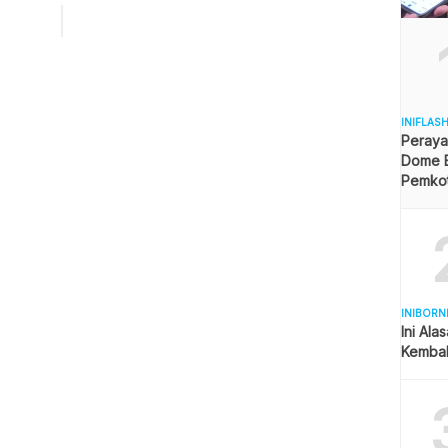
uci dapat didatangi langsung oleh masyarakat umum.
dan KRI Dewaruci Letnan Kolonel Laut Widiyatmoko Baruna
mpersilakan masyarakat berkunjung ke kapal untuk […]
INIFLAS
Peraya
Dome B
Pemkot 
Angga
INIBORN
Ini Ala
Kembal