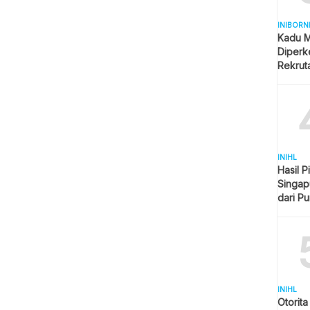
INIBORN
Kadu M
Diperk
Rekrut
INIHL
Hasil P
Singap
dari P
Imbang
INIHL
Otorit