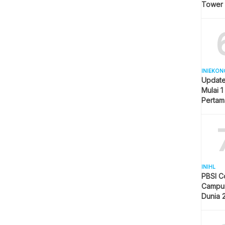
Tower
INIEKON
Update
Mulai 1
Pertam
Liter
INIHL
PBSI C
Campur
Dunia 
Pelangg
Indone