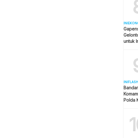
INIEKON
Gapens
Gelonto
untuk I
INIFLAS
Bandar
Komam 
Polda K
dan La
1