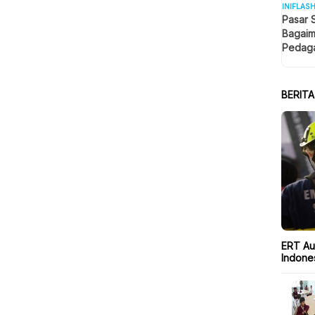
INIFLAS
Pasar 
Bagaim
Pedaga
Berjua
BERIT
ERT Aus
Indone