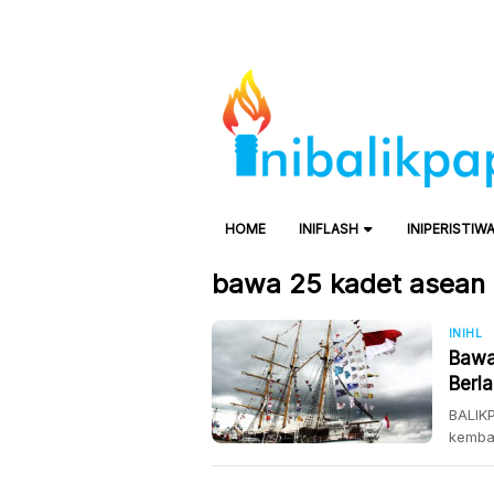
HOME
INIFLASH
INIPERISTIW
bawa 25 kadet asean
INIHL
Bawa
Berl
BALIKP
kembal
Semaya
Balikp