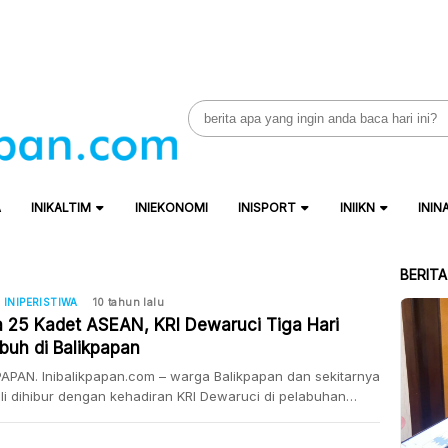
Search
for:
A
INIKALTIM
INIEKONOMI
INISPORT
INIIKN
ININ
BERIT
INIPERISTIWA
10 tahun lalu
 25 Kadet ASEAN, KRI Dewaruci Tiga Hari
abuh di Balikpapan
APAN. Inibalikpapan.com – warga Balikpapan dan sekitarnya
i dihibur dengan kehadiran KRI Dewaruci di pelabuhan
ng. Setelah berlayar dari Makasar, Senin siang pagi tiba di
apan Selama tiga hari, Kapal Republik Indonesia (KRI)