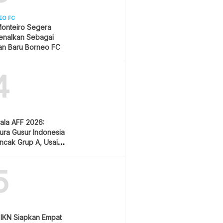
EO FC
onteiro Segera
enalkan Sebagai
an Baru Borneo FC
4
iala AFF 2026:
ura Gusur Indonesia
uncak Grup A, Usai
 Lawan Vietnam
5
a IKN Siapkan Empat