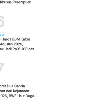
 Khusus Perempuan
6
OMI
 Harga BBM Kaltim
 Agustus 2026,
ax Jadi Rp16.300 per
7
oret Dua Ganda
an dari Kejuaraan
2026, BWF Usut Dugaan
aran Integritas Atlet
sia