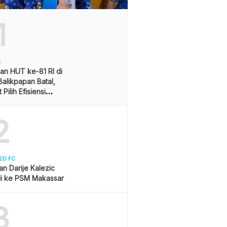
1
H
an HUT ke-81 RI di
alikpapan Batal,
Pilih Efisiensi
ran
2
EO FC
san Darije Kalezic
i ke PSM Makassar
3