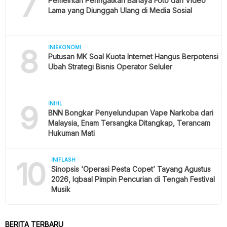
7
Pemeintah Peringatkan Bahaya Foto dan Video
Lama yang Diunggah Ulang di Media Sosial
8
INIEKONOMI
Putusan MK Soal Kuota Internet Hangus Berpotensi
Ubah Strategi Bisnis Operator Seluler
9
INIHL
BNN Bongkar Penyelundupan Vape Narkoba dari
Malaysia, Enam Tersangka Ditangkap, Terancam
Hukuman Mati
10
INIFLASH
Sinopsis ‘Operasi Pesta Copet’ Tayang Agustus
2026, Iqbaal Pimpin Pencurian di Tengah Festival
Musik
BERITA TERBARU