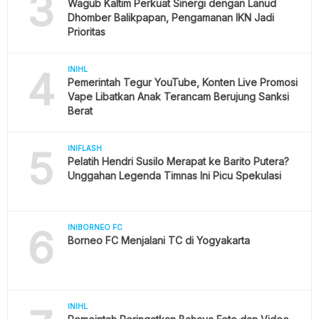
3
Wagub Kaltim Perkuat Sinergi dengan Lanud
Dhomber Balikpapan, Pengamanan IKN Jadi
Prioritas
4
INIHL
Pemerintah Tegur YouTube, Konten Live Promosi
Vape Libatkan Anak Terancam Berujung Sanksi
Berat
5
INIFLASH
Pelatih Hendri Susilo Merapat ke Barito Putera?
Unggahan Legenda Timnas Ini Picu Spekulasi
6
INIBORNEO FC
Borneo FC Menjalani TC di Yogyakarta
INIHL