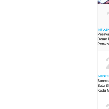
Februari 2019 di Gedung Dome Balikpapan Sport and
tion Center (BSCC) “Ya (anggarannya) sekitar 2 miliar,
uga apresiasi juga dengan Forsesdasi Pusat […]
INIFLAS
Peraya
Dome B
Pemkot 
Angga
INIBORN
Borneo
Satu Sl
Kadu M