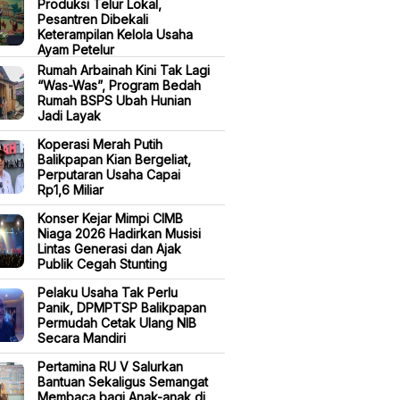
Produksi Telur Lokal,
Pesantren Dibekali
Keterampilan Kelola Usaha
Ayam Petelur
Rumah Arbainah Kini Tak Lagi
“Was-Was”, Program Bedah
Rumah BSPS Ubah Hunian
Jadi Layak
Koperasi Merah Putih
Balikpapan Kian Bergeliat,
Perputaran Usaha Capai
Rp1,6 Miliar
Konser Kejar Mimpi CIMB
Niaga 2026 Hadirkan Musisi
Lintas Generasi dan Ajak
Publik Cegah Stunting
Pelaku Usaha Tak Perlu
Panik, DPMPTSP Balikpapan
Permudah Cetak Ulang NIB
Secara Mandiri
Pertamina RU V Salurkan
Bantuan Sekaligus Semangat
Membaca bagi Anak-anak di