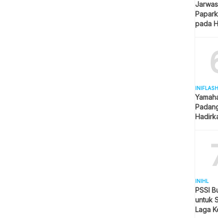
Jarwas
Papark
pada H
Kantor
INIFLAS
Yamaha
Padang
Hadirk
Beraga
INIHL
PSSI B
untuk 
Laga K