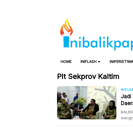
HOME
INIFLASH
INIPERISTIW
Plt Sekprov Kaltim
INIFLA
Jadi
Daer
Rp 2 
BALIKP
mengh
dia me
Sekret