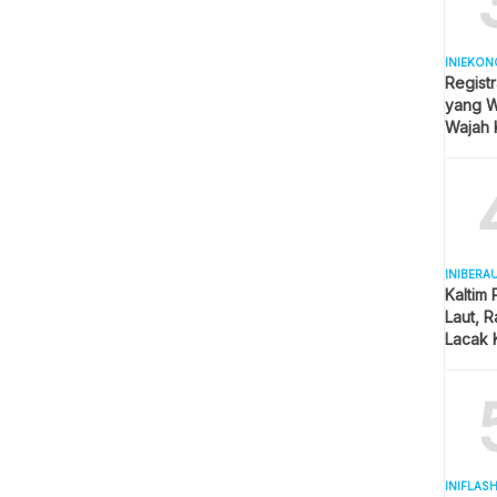
INIEKON
Registr
yang Wa
Wajah 
Hijab
INIBERA
Kaltim
Laut, 
Lacak 
Real T
INIFLAS