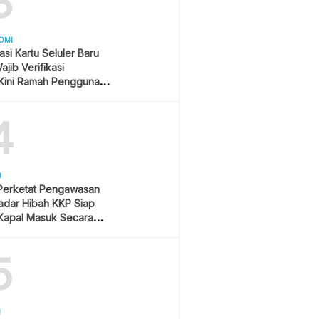
3
OMI
asi Kartu Seluler Baru
jib Verifikasi
Kini Ramah Pengguna
4
U
 Perketat Pengawasan
Radar Hibah KKP Siap
Kapal Masuk Secara
ime
5
H