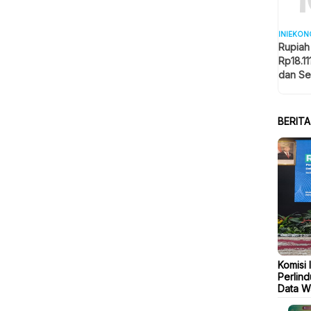
INIEKON
Rupiah
Rp18.11
dan Se
Memba
BERIT
Komisi I
Perlind
Data W