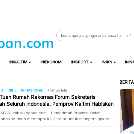
Search
for:
A
INIKALTIM
INIEKONOMI
INISPORT
INIIKN
ININ
BERIT
SH
INIHL
ININASIONAL
7 tahun lalu
 Tuan Rumah Rakornas Forum Sekretaris
ah Seluruh Indonesia, Pemprov Kaltim Habiskan
Miliar
APAN, Inibalikpapan.com – Pemerintah Provinsi Kaltim
abiskan dana mencapai Rp 2 miliar untuk mempersiapkan
njadi tuan rumah Rapat Kordinasi Nasional (Rakornas) Forum
aris Daerah Seluruh Indonesia (Forsesdasi) selama dua hari