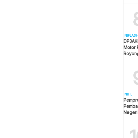
Mulai 
INIFLAS
DP3AKB
Motor 
Royon
Partisip
INIHL
Pempro
Pemba
Negeri
1