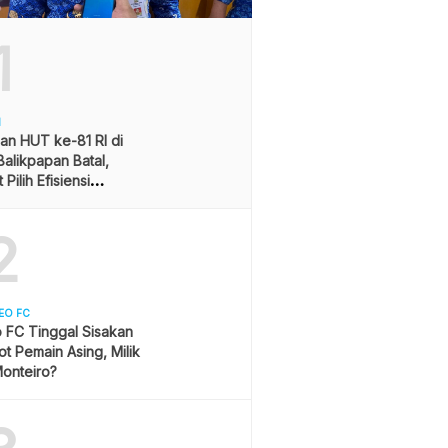
1
H
an HUT ke-81 RI di
alikpapan Batal,
Pilih Efisiensi
ran
2
EO FC
 FC Tinggal Sisakan
ot Pemain Asing, Milik
onteiro?