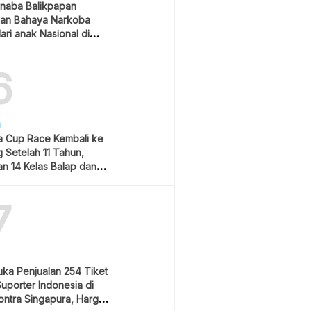
naba Balikpapan
an Bahaya Narkoba
ari anak Nasional di
 Gubernur Kaltim
6
H
 Cup Race Kembali ke
 Setelah 11 Tahun,
an 14 Kelas Balap dan
m Hiburan
7
uka Penjualan 254 Tiket
Suporter Indonesia di
ontra Singapura, Harga