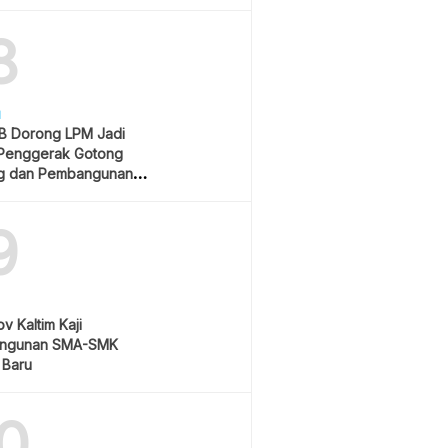
Rp550 Ribu
8
H
 Dorong LPM Jadi
Penggerak Gotong
g dan Pembangunan
atif
9
v Kaltim Kaji
ngunan SMA-SMK
 Baru
0