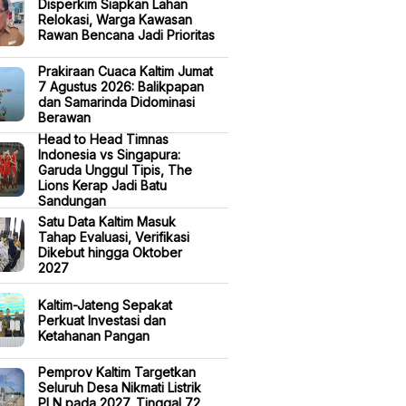
Disperkim Siapkan Lahan
Relokasi, Warga Kawasan
Rawan Bencana Jadi Prioritas
Prakiraan Cuaca Kaltim Jumat
7 Agustus 2026: Balikpapan
dan Samarinda Didominasi
Berawan
Head to Head Timnas
Indonesia vs Singapura:
Garuda Unggul Tipis, The
Lions Kerap Jadi Batu
Sandungan
Satu Data Kaltim Masuk
Tahap Evaluasi, Verifikasi
Dikebut hingga Oktober
2027
Kaltim-Jateng Sepakat
Perkuat Investasi dan
Ketahanan Pangan
Pemprov Kaltim Targetkan
Seluruh Desa Nikmati Listrik
PLN pada 2027, Tinggal 72