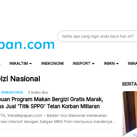
Search
for:
A
INIKALTIM
INIEKONOMI
INISPORT
INIIKN
ININ
zi Nasional
BERIT
ININASIONAL
2 bulan lalu
puan Program Makan Bergizi Gratis Marak,
 Jual ‘Titik SPPG’ Telan Korban Miliaran
ah
A, Inibalikpapan.com – Badan Gizi Nasional melakukan
nasi intensif dengan Satgas MBG Polri menyusul maraknya
an dugaan penipuan yang mengatasnamakan Program
Bergizi Gratis (MBG), khususnya dalam pengajuan titik