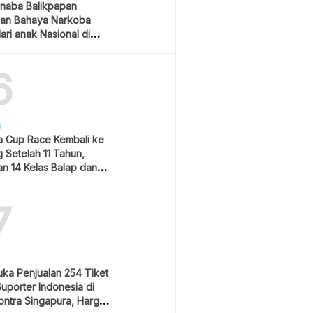
naba Balikpapan
an Bahaya Narkoba
ari anak Nasional di
 Gubernur Kaltim
6
H
 Cup Race Kembali ke
 Setelah 11 Tahun,
an 14 Kelas Balap dan
m Hiburan
7
uka Penjualan 254 Tiket
Suporter Indonesia di
ontra Singapura, Harga