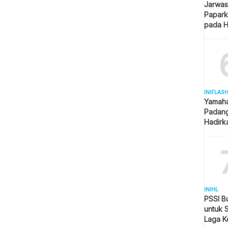
Jarwas
Papark
pada H
Kantor
INIFLAS
Yamaha
Padang
Hadirk
Beraga
INIHL
PSSI B
untuk 
Laga K