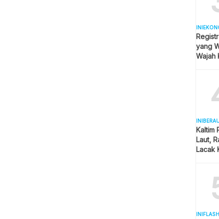
INIEKON
Registr
yang Wa
Wajah 
Hijab
INIBERA
Kaltim
Laut, 
Lacak 
Real T
INIFLAS