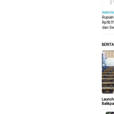
INIEKON
Rupiah
Rp18.11
dan Se
Memba
BERIT
Launch
Balikp