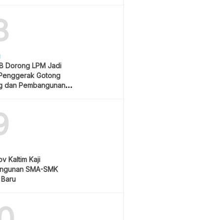
Rp550 Ribu
8
H
 Dorong LPM Jadi
Penggerak Gotong
g dan Pembangunan
atif
9
v Kaltim Kaji
ngunan SMA-SMK
 Baru
0