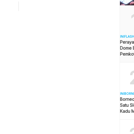
n Pelayanan Pemenuhan Gizi (SPPG). Wakil Kepala BGN
gus Ketua Tim Verifikasi, Sony Sonjaya, mengungkapkan
ya menerima banyak laporan dari berbagai daerah terkait
k penipuan tersebut. […]
INIFLAS
Peraya
Dome B
Pemkot 
Angga
INIBORN
Borneo
Satu Sl
Kadu M