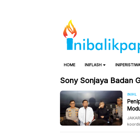
HOME
INIFLASH
INIPERISTIW
Sony Sonjaya Badan Gi
INIHL
Peni
Modus
Rupi
JAKART
koordi
lapor
Makan 