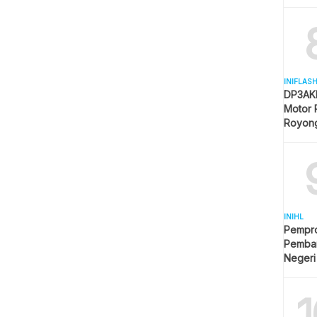
Mulai 
INIFLAS
DP3AKB
Motor 
Royon
Partisip
INIHL
Pempro
Pemba
Negeri
1