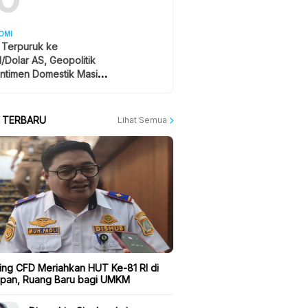
OMI
 Terpuruk ke
1/Dolar AS, Geopolitik
ntimen Domestik Masih
yangi
A TERBARU
Lihat Semua
ing CFD Meriahkan HUT Ke-81 RI di
apan, Ruang Baru bagi UMKM