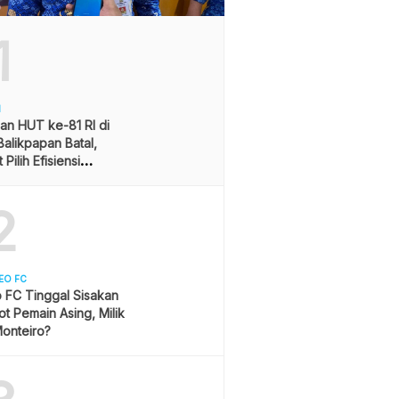
1
H
an HUT ke-81 RI di
alikpapan Batal,
Pilih Efisiensi
ran
2
EO FC
 FC Tinggal Sisakan
ot Pemain Asing, Milik
onteiro?