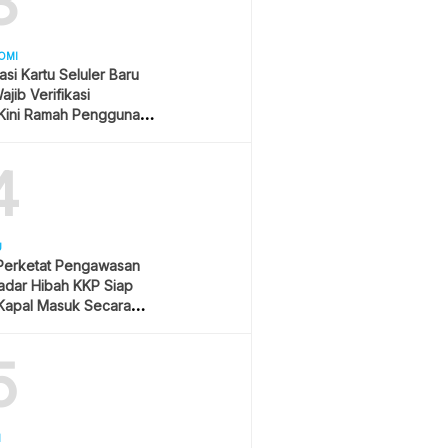
3
OMI
asi Kartu Seluler Baru
jib Verifikasi
Kini Ramah Pengguna
4
U
 Perketat Pengawasan
Radar Hibah KKP Siap
Kapal Masuk Secara
ime
5
H